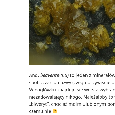
Ang.
beaverite-(Cu)
to jeden z minerałó
spolszczaniu nazwy (czego oczywiście or
W nagłówku znajduje się wersja wybran
niezadowalający nikogo. Należałoby to 
„biweryt”, chociaż moim ulubionym pom
czemu nie