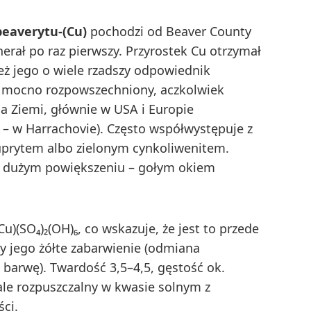
beaverytu-(Cu)
pochodzi od Beaver County
erał po raz pierwszy. Przyrostek Cu otrzymał
też jego o wiele rzadszy odpowiednik
st mocno rozpowszechniony, aczkolwiek
a Ziemi, głównie w USA i Europie
i – w Harrachovie). Często współwystępuje z
uprytem albo zielonym cynkoliwenitem.
 w dużym powiększeniu – gołym okiem
)(SO₄)₂(OH)₆, co wskazuje, że jest to przede
y jego żółte zabarwienie (odmiana
barwę). Twardość 3,5–4,5, gęstość ok.
ale rozpuszczalny w kwasie solnym z
ci.