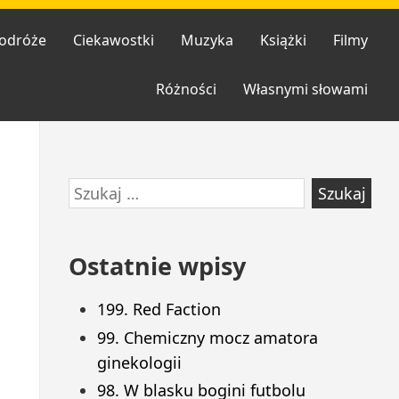
odróże
Ciekawostki
Muzyka
Książki
Filmy
Różności
Własnymi słowami
Przejdź
Szukaj:
do
stopki
Ostatnie wpisy
199. Red Faction
99. Chemiczny mocz amatora
ginekologii
98. W blasku bogini futbolu