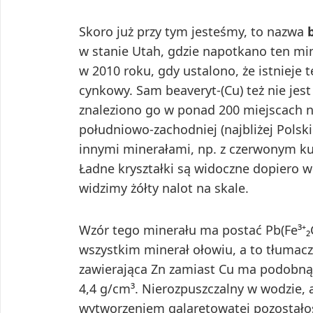
Skoro już przy tym jesteśmy, to nazwa
w stanie Utah, gdzie napotkano ten min
w 2010 roku, gdy ustalono, że istnieje 
cynkowy. Sam beaveryt-(Cu) też nie je
znaleziono go w ponad 200 miejscach n
południowo-zachodniej (najbliżej Polsk
innymi minerałami, np. z czerwonym k
Ładne kryształki są widoczne dopiero
widzimy żółty nalot na skale.
Wzór tego minerału ma postać Pb(Fe³⁺₂Cu
wszystkim minerał ołowiu, a to tłumacz
zawierająca Zn zamiast Cu ma podobną 
4,4 g/cm³. Nierozpuszczalny w wodzie, 
wytworzeniem galaretowatej pozostałoś