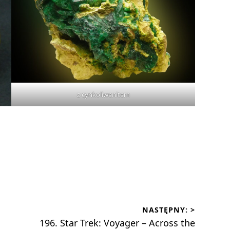
z cynkoliwenitem
NASTĘPNY: >
Następny
196. Star Trek: Voyager – Across the