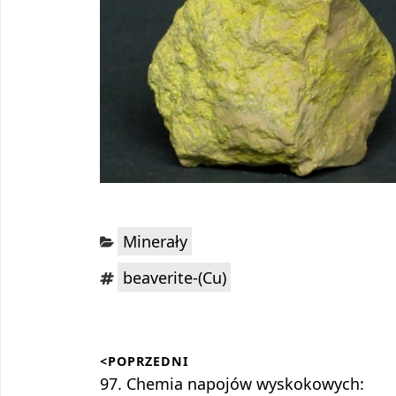
Kategorie:
Minerały
Tagi:
beaverite-(Cu)
Nawigacja
<POPRZEDNI
wpisu
Poprzedni
97. Chemia napojów wyskokowych: