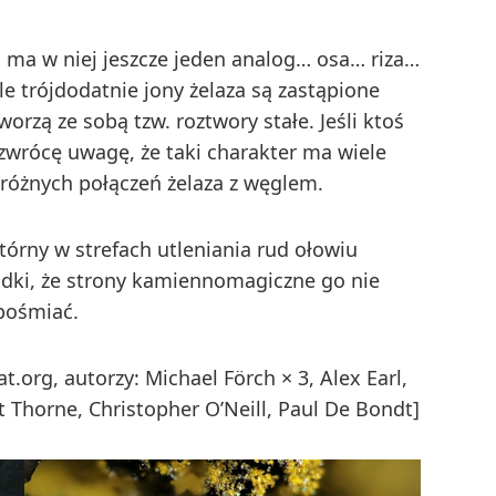
i ma w niej jeszcze jeden analog… osa… riza…
le trójdodatnie jony żelaza są zastąpione
orzą ze sobą tzw. roztwory stałe. Jeśli ktoś
o zwrócę uwagę, że taki charakter ma wiele
 różnych połączeń żelaza z węglem.
órny w strefach utleniania rud ołowiu
zadki, że strony kamiennomagiczne go nie
 pośmiać.
.org, autorzy: Michael Förch × 3, Alex Earl,
t Thorne, Christopher O’Neill, Paul De Bondt]