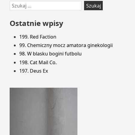
Przejdź
Szukaj:
do
stopki
Ostatnie wpisy
199. Red Faction
99. Chemiczny mocz amatora ginekologii
98. W blasku bogini futbolu
198. Cat Mail Co.
197. Deus Ex