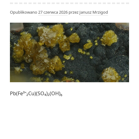
Opublikowano
27 czerwca 2026
przez
Janusz Mrzigod
Pb(Fe³⁺₂Cu)(SO₄)₂(OH)₆