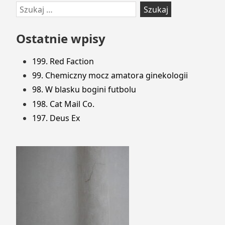
Przejdź
Szukaj:
do
stopki
Ostatnie wpisy
199. Red Faction
99. Chemiczny mocz amatora ginekologii
98. W blasku bogini futbolu
198. Cat Mail Co.
197. Deus Ex