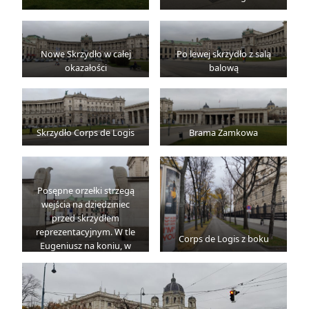
Nowe Skrzydło w całej
Po lewej skrzydło z salą
okazałości
balową
Skrzydło Corps de Logis
Brama Zamkowa
Posępne orzełki strzegą
wejścia na dziedziniec
przed skrzydłem
reprezentacyjnym. W tle
Corps de Logis z boku
Eugeniusz na koniu, w
dalszym tle sala balowa.