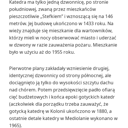
Katedra ma tylko jedną dzwonnicę, po stronie
południowej, zwaną przez mieszkańców
pieszczotliwie „Stefkiem” i wznoszącą się na 146
metrów. Jej budowę ukończono w 1433 roku. Na
wieży znajduje się mieszkanie dla wartowników,
którzy mieli w nocy obserwować miasto i uderzać
w dzwony w razie zauważenia pożaru. Mieszkanie
było w użyciu aż do 1955 roku.
Pierwotne plany zakładały wzniesienie drugiej,
identycznej dzwonnicy od strony północnej, ale
dociągnięto ją tylko do wysokości szczytu dachu
nad chórem. Potem przedsięwzięcie padło ofiarą
cięć budżetowych i końca epoki gotyckich katedr
(aczkolwiek dla porządku trzeba zauważyć, że
gotycką katedrę w Kolonii ukończono w 1880, a
ostatnie detale katedry w Mediolanie wykonano w
1965).