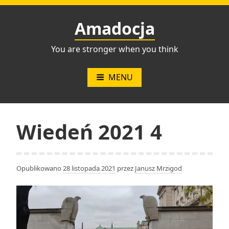
Przejdź
do
Amadocja
treści
You are stronger when you think
MENU
Wiedeń 2021 4
Opublikowano
28 listopada 2021
przez
Janusz Mrzigod