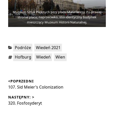
Muzeum Sztuk Pięknych przy placu Marii Teresy. Po prawej
stronie placu, naprzeciwko, stoi identyczny budynek
mieszczący Muzeum Historii Naturalnej.
Kategorie:
,
Podróże
Wiedeń 2021
Tagi:
,
,
Hofburg
Wiedeń
Wien
Nawigacja
<POPRZEDNI
wpisu
Poprzedni
107. Sid Meier’s Colonization
wpis:
NASTĘPNY: >
Następny
320. Fosfosyderyt
wpis: