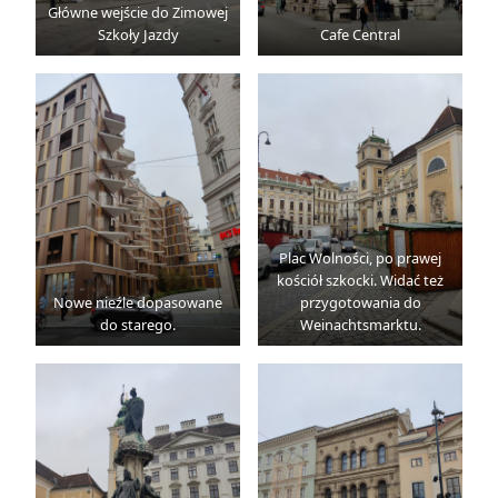
Główne wejście do Zimowej
Szkoły Jazdy
Cafe Central
Plac Wolności, po prawej
kościół szkocki. Widać też
Nowe nieźle dopasowane
przygotowania do
do starego.
Weinachtsmarktu.