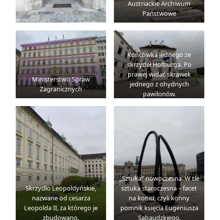
Austriackie Archiwum
Państwowe
Końcówka jednego ze
skrzydeł Hofburga. Po
prawej widać skrawek
Ministerstwo Spraw
jednego z ohydnych
Zagranicznych
pawilonów.
„Sztuka” nowoczesna. W tle
Skrzydło Leopoldyńskie,
sztuka staroczesna – facet
nazwane od cesarza
na koniu, czyli konny
Leopolda II, za którego je
pomnik księcia Eugeniusza
zbudowano.
Sabaudzkiego.