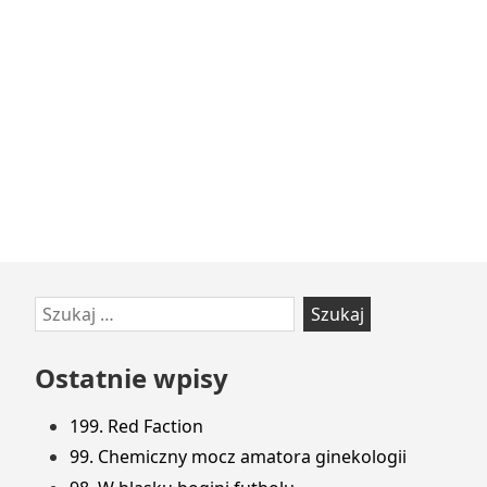
Przejdź
Szukaj:
do
stopki
Ostatnie wpisy
199. Red Faction
99. Chemiczny mocz amatora ginekologii