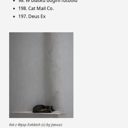
98. W blasku bogini futbolu
198. Cat Mail Co.
197. Deus Ex
Kot z Wysp Eolskich (c) by Janusz