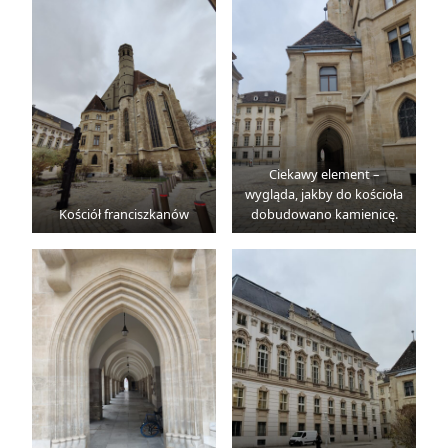
Ciekawy element –
wygląda, jakby do kościoła
Kościół franciszkanów
dobudowano kamienicę.