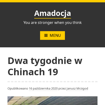
Przejdź
do
Amadocja
treści
You are stronger when you think
MENU
Dwa tygodnie w
Chinach 19
Opublikowano
16 października 2020
przez
Janusz Mrzigod