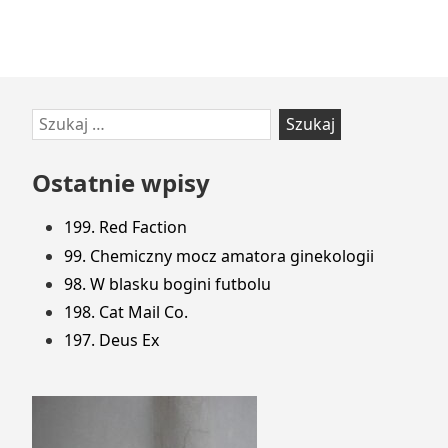
Przejdź
Szukaj:
do
stopki
Ostatnie wpisy
199. Red Faction
99. Chemiczny mocz amatora ginekologii
98. W blasku bogini futbolu
198. Cat Mail Co.
197. Deus Ex