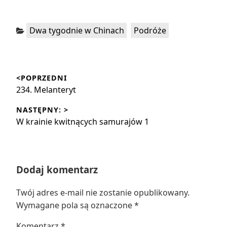
Kategorie:
,
Dwa tygodnie w Chinach
Podróże
Nawigacja
<POPRZEDNI
wpisu
Poprzedni
234. Melanteryt
wpis:
NASTĘPNY: >
Następny
W krainie kwitnących samurajów 1
wpis:
Dodaj komentarz
Twój adres e-mail nie zostanie opublikowany.
Wymagane pola są oznaczone
*
Komentarz
*