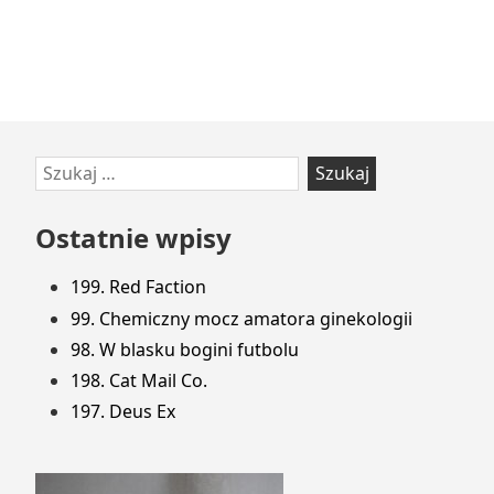
Przejdź
Szukaj:
do
stopki
Ostatnie wpisy
199. Red Faction
99. Chemiczny mocz amatora ginekologii
98. W blasku bogini futbolu
198. Cat Mail Co.
197. Deus Ex