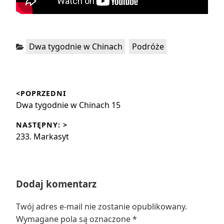
Kategorie:
,
Dwa tygodnie w Chinach
Podróże
Nawigacja
<POPRZEDNI
wpisu
Poprzedni
Dwa tygodnie w Chinach 15
wpis:
NASTĘPNY: >
Następny
233. Markasyt
wpis:
Dodaj komentarz
Twój adres e-mail nie zostanie opublikowany.
Wymagane pola są oznaczone
*