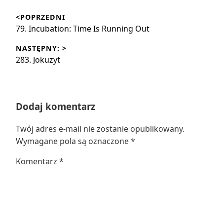
Nawigacja
<POPRZEDNI
wpisu
Poprzedni
79. Incubation: Time Is Running Out
wpis:
NASTĘPNY: >
Następny
283. Jokuzyt
wpis:
Dodaj komentarz
Twój adres e-mail nie zostanie opublikowany.
Wymagane pola są oznaczone
*
Komentarz
*