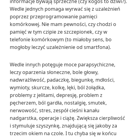
informacje bywają sprzeczne (czy kogoś to dziwi?).
Wedle jednych pomaga wyrwać się z uzależnień
poprzez przeprogramowanie pamięci
komórkowej. Nie mam pewności, czy chodzi o
pamięć w tym czipie ze szczepionek, czy w
telefonie komórkowym (to miałoby sens, bo
mogłoby leczyć uzależnienie od smartfona).
Wedle innych potęguje moce parapsychiczne,
leczy oparzenia słoneczne, bole głowy,
nadwrażliwość, padaczkę, biegunkę, mdłości,
wymioty, skurcze, kolkę, lęki, ból żołądka,
problemy z jelitami, depresję, problem z
pęcherzem, ból gardła, nostalgię, smutek,
nerwowość, stres, zespół cieśni kanału
nadgarstka, operacje i ciążę. Zwiększa cierpliwość
i stymuluje szyszynkę, znajdującą się jakoby za
trzecim okiem na czole. I tu chyba się w końcu