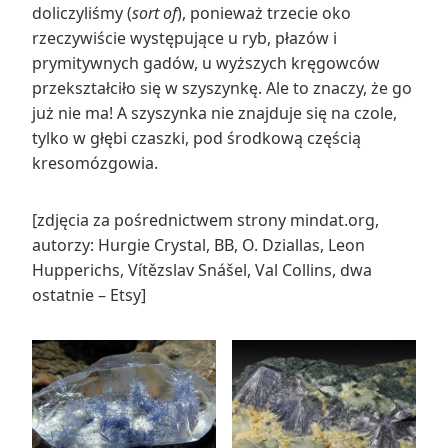
doliczyliśmy (
sort of
), ponieważ trzecie oko
rzeczywiście występujące u ryb, płazów i
prymitywnych gadów, u wyższych kręgowców
przekształciło się w szyszynkę. Ale to znaczy, że go
już nie ma! A szyszynka nie znajduje się na czole,
tylko w głębi czaszki, pod środkową częścią
kresomózgowia.
[zdjęcia za pośrednictwem strony mindat.org,
autorzy: Hurgie Crystal, BB, O. Dziallas, Leon
Hupperichs, Vítězslav Snášel, Val Collins, dwa
ostatnie – Etsy]