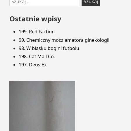
Przejdź
Szukaj:
do
stopki
Ostatnie wpisy
199. Red Faction
99. Chemiczny mocz amatora ginekologii
98. W blasku bogini futbolu
198. Cat Mail Co.
197. Deus Ex