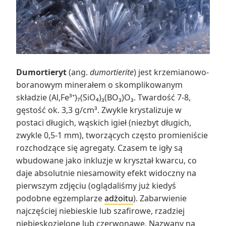
Dumortieryt
(ang.
dumortierite
) jest krzemianowo-
boranowym minerałem o skomplikowanym
składzie (Al,Fe³⁺)₇(SiO₄)₃(BO₃)O₃. Twardość 7-8,
gęstość ok. 3,3 g/cm³. Zwykle krystalizuje w
postaci długich, wąskich igieł (niezbyt długich,
zwykle 0,5-1 mm), tworzących często promieniście
rozchodzące się agregaty. Czasem te igły są
wbudowane jako inkluzje w kryształ kwarcu, co
daje absolutnie niesamowity efekt widoczny na
pierwszym zdjęciu (oglądaliśmy już kiedyś
podobne egzemplarze
adżoitu
). Zabarwienie
najczęściej niebieskie lub szafirowe, rzadziej
niebieskozielone lub czerwonawe. Nazwany na