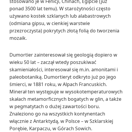
stosowano je w Fenicji, Chinach, Egipcie (już
ponad 3500 lat temu). W starożytności często
używano kostek szklanych lub alabastrowych
(odmiana gipsu, w cienkiej warstwie
przezroczysta) pokrytych złotą folią do tworzenia
mozaik.
Dumortier zainteresował się geologią dopiero w
wieku 50 lat – zaczął wtedy poszukiwać
skamieniałości, interesował się m.in. amonitami i
paleobotaniką. Dumortieryt odkryto już po jego
śmierci, w 1881 roku, w Alpach Francuskich.
Minerał ten występuje w wysokotemperaturowych
skałach metamorficznych bogatych w glin, a także
w pegmatytach o dużej zawartości boru.
Znaleziono go na wszystkich kontynentach
włącznie z Antarktydą, w Polsce – w Szklarskiej
Porębie, Karpaczu, w Górach Sowich.