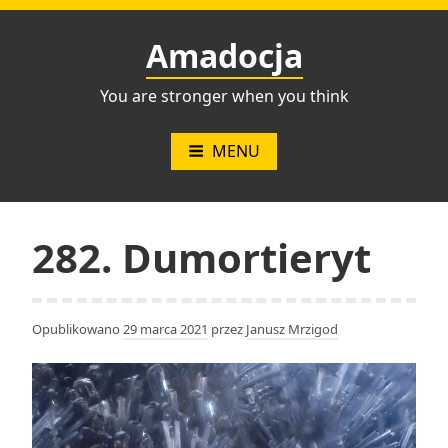
Przejdź
do
Amadocja
treści
You are stronger when you think
MENU
282. Dumortieryt
Opublikowano
29 marca 2021
przez
Janusz Mrzigod