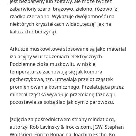
jest bezbarwny lub żółtawy, ale może być też
zabarwiony szaro, brązowo, zielono, różowo, z
rzadka czerwono. Wykazuje dwójłomność (na
niektórych kryształkach widać „tęczę” jak na
kałużach z benzyną).
Arkusze muskowitowe stosowane są jako materiał
izolacyjny w urządzeniach elektrycznych.
Podziemne złoża muskowitu w niskiej
temperaturze zachowują się jak komora
pęcherzykowa, tzn. utrwalają przelot cząstek
promieniowania kosmicznego. Przelatująca przez
minerał cząstka wywołuje przemianę fazową i
pozostawia za sobą ślad jak dym z parowozu.
[zdjęcia za pośrednictwem strony mindat.org,
autorzy: Rob Lavinsky & irocks.com, JGW, Stephan
Wolfsried, Enrico Bonacina, Joachim Esche, Ko