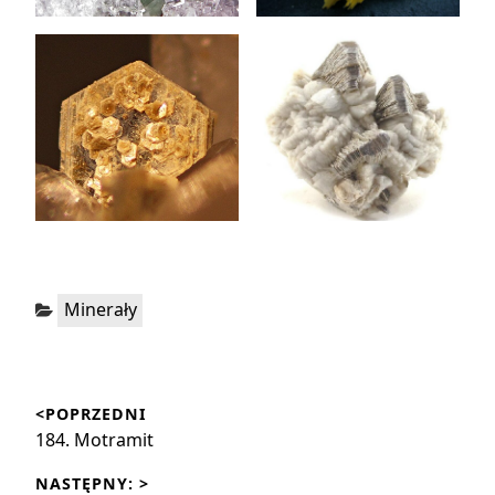
Kategorie:
Minerały
Nawigacja
<POPRZEDNI
wpisu
Poprzedni
184. Motramit
wpis:
NASTĘPNY: >