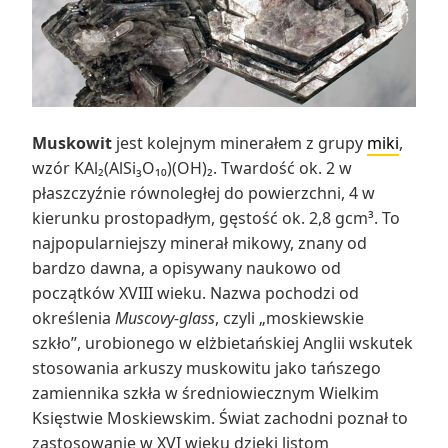
Muskowit
jest kolejnym minerałem z grupy
miki
,
wzór KAl₂(AlSi₃O₁₀)(OH)₂. Twardość ok. 2 w
płaszczyźnie równoległej do powierzchni, 4 w
kierunku prostopadłym, gęstość ok. 2,8 gcm³. To
najpopularniejszy minerał mikowy, znany od
bardzo dawna, a opisywany naukowo od
początków XVIII wieku. Nazwa pochodzi od
określenia
Muscovy-glass
, czyli „moskiewskie
szkło”, urobionego w elżbietańskiej Anglii wskutek
stosowania arkuszy muskowitu jako tańszego
zamiennika szkła w średniowiecznym Wielkim
Księstwie Moskiewskim. Świat zachodni poznał to
zastosowanie w XVI wieku dzięki listom