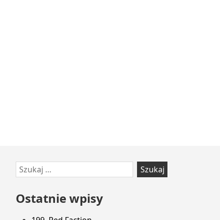
Przejdź
Szukaj:
do
stopki
Ostatnie wpisy