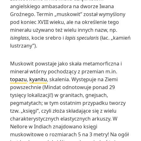
angielskiego ambasadora na dworze Iwana
Groźnego. Termin „muskowit” został wymyślony
pod koniec XVIII wieku, ale na określenie tego
minerału używano też wielu innych nazw, np.
isinglass
, kocie srebro i
lapis specularis
(łac. „kamień
lustrzany”).
Muskowit powstaje jako skała metamorficzna i
minerał wtórny pochodzący z przemian m.in.
topazu
,
kyanitu
, skalenia. Występuje na Ziemi
powszechnie (Mindat odnotowuje ponad 29
tysięcy lokalizacji!) w granitach, gnejsach,
pegmatytach; w tym ostatnim przypadku tworzy
tzw. „księgi”, czyli złoża składające się z wielu
charakterystycznych elastycznych arkuszy. W
Nellore w Indiach znajdowano księgi
muskowitowe o rozmiarach 5 na 3 metry! Na ogół