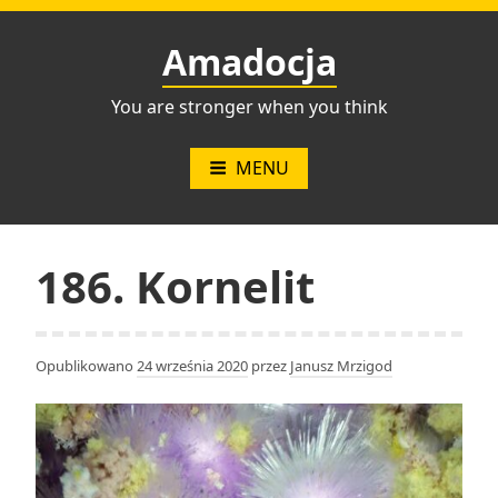
Przejdź
do
Amadocja
treści
You are stronger when you think
MENU
186. Kornelit
Opublikowano
24 września 2020
przez
Janusz Mrzigod