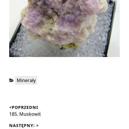
Kategorie:
Minerały
Nawigacja
<POPRZEDNI
wpisu
Poprzedni
185. Muskowit
wpis:
NASTĘPNY: >