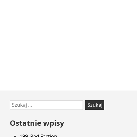
Przejdź
Szukaj:
do
stopki
Ostatnie wpisy
199. Red Faction