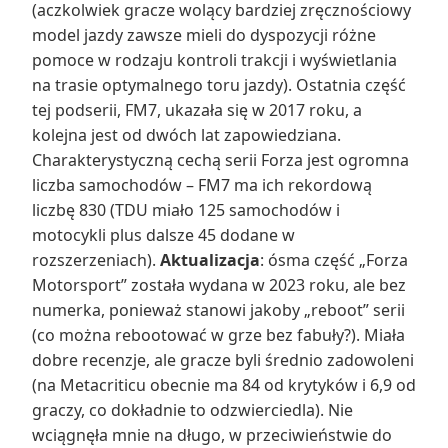
(aczkolwiek gracze wolący bardziej zręcznościowy
model jazdy zawsze mieli do dyspozycji różne
pomoce w rodzaju kontroli trakcji i wyświetlania
na trasie optymalnego toru jazdy). Ostatnia część
tej podserii, FM7, ukazała się w 2017 roku, a
kolejna jest od dwóch lat zapowiedziana.
Charakterystyczną cechą serii Forza jest ogromna
liczba samochodów – FM7 ma ich rekordową
liczbę 830 (TDU miało 125 samochodów i
motocykli plus dalsze 45 dodane w
rozszerzeniach).
Aktualizacja
: ósma część „Forza
Motorsport” została wydana w 2023 roku, ale bez
numerka, ponieważ stanowi jakoby „reboot” serii
(co można rebootować w grze bez fabuły?). Miała
dobre recenzje, ale gracze byli średnio zadowoleni
(na Metacriticu obecnie ma 84 od krytyków i 6,9 od
graczy, co dokładnie to odzwierciedla). Nie
wciągnęła mnie na długo, w przeciwieństwie do