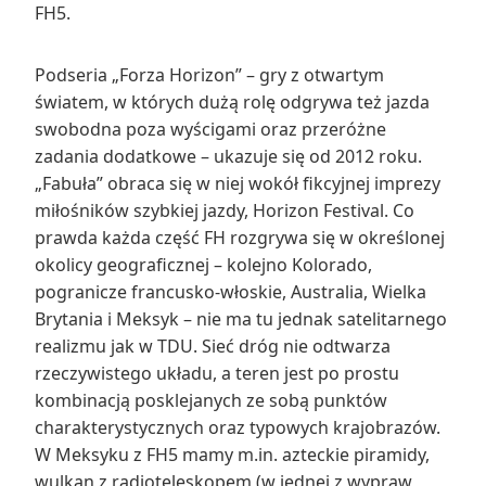
FH5.
Podseria „Forza Horizon” – gry z otwartym
światem, w których dużą rolę odgrywa też jazda
swobodna poza wyścigami oraz przeróżne
zadania dodatkowe – ukazuje się od 2012 roku.
„Fabuła” obraca się w niej wokół fikcyjnej imprezy
miłośników szybkiej jazdy, Horizon Festival. Co
prawda każda część FH rozgrywa się w określonej
okolicy geograficznej – kolejno Kolorado,
pogranicze francusko-włoskie, Australia, Wielka
Brytania i Meksyk – nie ma tu jednak satelitarnego
realizmu jak w TDU. Sieć dróg nie odtwarza
rzeczywistego układu, a teren jest po prostu
kombinacją posklejanych ze sobą punktów
charakterystycznych oraz typowych krajobrazów.
W Meksyku z FH5 mamy m.in. azteckie piramidy,
wulkan z radioteleskopem (w jednej z wypraw