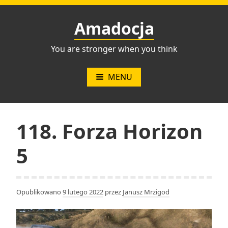
Przejdź
do
Amadocja
treści
You are stronger when you think
MENU
118. Forza Horizon
5
Opublikowano
9 lutego 2022
przez
Janusz Mrzigod