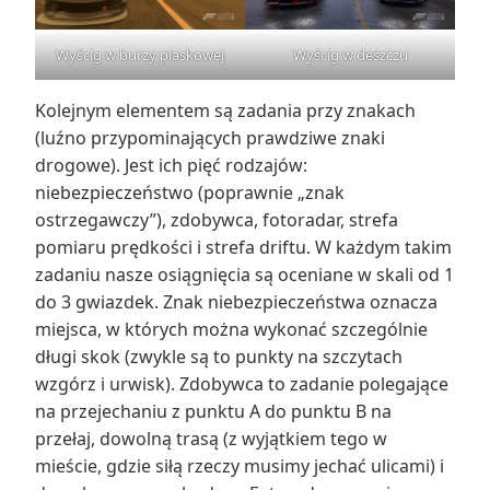
Wyścig w burzy piaskowej
Wyścig w deszczu
Kolejnym elementem są zadania przy znakach
(luźno przypominających prawdziwe znaki
drogowe). Jest ich pięć rodzajów:
niebezpieczeństwo (poprawnie „znak
ostrzegawczy”), zdobywca, fotoradar, strefa
pomiaru prędkości i strefa driftu. W każdym takim
zadaniu nasze osiągnięcia są oceniane w skali od 1
do 3 gwiazdek. Znak niebezpieczeństwa oznacza
miejsca, w których można wykonać szczególnie
długi skok (zwykle są to punkty na szczytach
wzgórz i urwisk). Zdobywca to zadanie polegające
na przejechaniu z punktu A do punktu B na
przełaj, dowolną trasą (z wyjątkiem tego w
mieście, gdzie siłą rzeczy musimy jechać ulicami) i