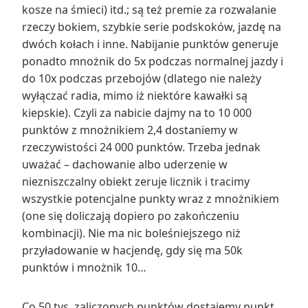
kosze na śmieci) itd.; są też premie za rozwalanie
rzeczy bokiem, szybkie serie podskoków, jazdę na
dwóch kołach i inne. Nabijanie punktów generuje
ponadto mnożnik do 5x podczas normalnej jazdy i
do 10x podczas przebojów (dlatego nie należy
wyłączać radia, mimo iż niektóre kawałki są
kiepskie). Czyli za nabicie dajmy na to 10 000
punktów z mnożnikiem 2,4 dostaniemy w
rzeczywistości 24 000 punktów. Trzeba jednak
uważać – dachowanie albo uderzenie w
niezniszczalny obiekt zeruje licznik i tracimy
wszystkie potencjalne punkty wraz z mnożnikiem
(one się doliczają dopiero po zakończeniu
kombinacji). Nie ma nic boleśniejszego niż
przyładowanie w hacjendę, gdy się ma 50k
punktów i mnożnik 10…
Co 50 tys. zaliczonych punktów dostajemy punkt