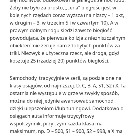
Żeby nie było za prosto, „cena” biegłości jest w
kolejnych rzędach coraz wyższa (najniższy – 1 pkt,
w drugim – 3, w trzecim 5 i w czwartym 10). A w
prawym dolnym rogu siedzi zawsze biegłość
powodująca, że pierwsza kolizja z niezniszczalnym
obiektem nie zeruje nam zdobytych punktów za
triki. Niezwykle użyteczna rzecz, ale droga, gdyż
kosztuje 25 (rzadziej 20) punktów biegłości.
Samochody, tradycyjnie w serii, są podzielone na
klasy osiągów, od najniższej: D, C, B, A, S1, S2 i X. Ta
ostatnia nie występuje w grze w zwykły sposób,
można do niej jedynie awansować samochód
dzięki ulepszeniom i/lub tuningowi. Dodatkowo o
osiągach auta informuje trzycyfrowy
współczynnik, przy czym każda klasa ma
maksimum, np. D – 500, S1 – 900, S2 – 998, a X ma