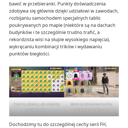
bawić w przebieranki. Punkty doświadczenia
zdobywa się głównie dzięki udziałowi w zawodach,
rozbijaniu samochodem specjalnych tablic
poukrywanych po mapie (niektóre są na dachach
budynków i te szczególnie trudno trafić, a
rekordzista wisi na słupie wysokiego napięcia),
wykręcaniu kombinacji trików i wydawaniu
punktów biegłości.
Coat to płaszcz, ale niestety
Mnie ta dżinsowa kurtka
także kurtka
wygląda na skórzaną
Dochodzimy tu do szczególnej cechy serii FH,