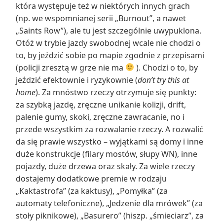
która występuje też w niektórych innych grach
(np. we wspomnianej serii „Burnout”, a nawet
„Saints Row”), ale tu jest szczególnie uwypuklona.
Otóż w trybie jazdy swobodnej wcale nie chodzi o
to, by jeździć sobie po mapie zgodnie z przepisami
(policji zresztą w grze nie ma
). Chodzi o to, by
jeździć efektownie i ryzykownie (
don’t try this at
home
). Za mnóstwo rzeczy otrzymuje się punkty:
za szybką jazdę, zręczne unikanie kolizji, drift,
palenie gumy, skoki, zręczne zawracanie, no i
przede wszystkim za rozwalanie rzeczy. A rozwalić
da się prawie wszystko – wyjątkami są domy i inne
duże konstrukcje (filary mostów, słupy WN), inne
pojazdy, duże drzewa oraz skały. Za wiele rzeczy
dostajemy dodatkowe premie w rodzaju
„Kaktastrofa” (za kaktusy), „Pomyłka” (za
automaty telefoniczne), „Jedzenie dla mrówek” (za
stoły piknikowe), „Basurero” (hiszp. „śmieciarz”, za