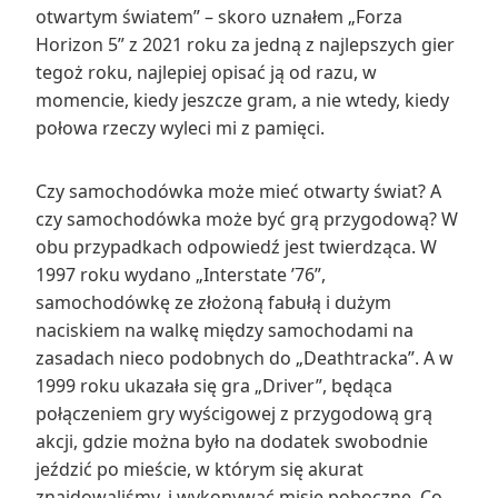
otwartym światem” – skoro uznałem „Forza
Horizon 5” z 2021 roku za jedną z najlepszych gier
tegoż roku, najlepiej opisać ją od razu, w
momencie, kiedy jeszcze gram, a nie wtedy, kiedy
połowa rzeczy wyleci mi z pamięci.
Czy samochodówka może mieć otwarty świat? A
czy samochodówka może być grą przygodową? W
obu przypadkach odpowiedź jest twierdząca. W
1997 roku wydano „Interstate ’76”,
samochodówkę ze złożoną fabułą i dużym
naciskiem na walkę między samochodami na
zasadach nieco podobnych do „Deathtracka”. A w
1999 roku ukazała się gra „Driver”, będąca
połączeniem gry wyścigowej z przygodową grą
akcji, gdzie można było na dodatek swobodnie
jeździć po mieście, w którym się akurat
znajdowaliśmy, i wykonywać misje poboczne. Co