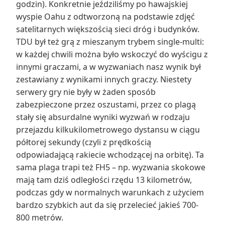
godzin). Konkretnie jeździliśmy po hawajskiej
wyspie Oahu z odtworzoną na podstawie zdjęć
satelitarnych większością sieci dróg i budynków.
TDU był też grą z mieszanym trybem single-multi:
w każdej chwili można było wskoczyć do wyścigu z
innymi graczami, a w wyzwaniach nasz wynik był
zestawiany z wynikami innych graczy. Niestety
serwery gry nie były w żaden sposób
zabezpieczone przez oszustami, przez co plagą
stały się absurdalne wyniki wyzwań w rodzaju
przejazdu kilkukilometrowego dystansu w ciągu
półtorej sekundy (czyli z prędkością
odpowiadającą rakiecie wchodzącej na orbitę). Ta
sama plaga trapi też FH5 – np. wyzwania skokowe
mają tam dziś odległości rzędu 13 kilometrów,
podczas gdy w normalnych warunkach z użyciem
bardzo szybkich aut da się przelecieć jakieś 700-
800 metrów.