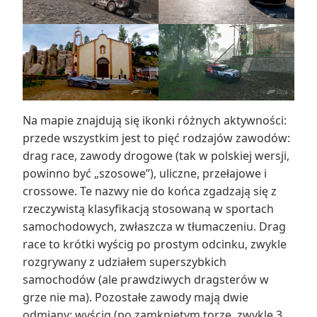
Na mapie znajdują się ikonki różnych aktywności:
przede wszystkim jest to pięć rodzajów zawodów:
drag race, zawody drogowe (tak w polskiej wersji,
powinno być „szosowe”), uliczne, przełajowe i
crossowe. Te nazwy nie do końca zgadzają się z
rzeczywistą klasyfikacją stosowaną w sportach
samochodowych, zwłaszcza w tłumaczeniu. Drag
race to krótki wyścig po prostym odcinku, zwykle
rozgrywany z udziałem superszybkich
samochodów (ale prawdziwych dragsterów w
grze nie ma). Pozostałe zawody mają dwie
odmiany: wyścig (po zamkniętym torze, zwykle 3