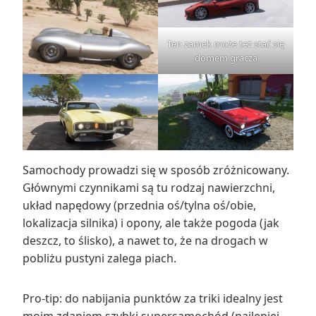
Ten zamek może też stać się
domem gracza
Samochody prowadzi się w sposób zróżnicowany.
Głównymi czynnikami są tu rodzaj nawierzchni,
układ napędowy (przednia oś/tylna oś/obie,
lokalizacja silnika) i opony, ale także pogoda (jak
deszcz, to ślisko), a nawet to, że na drogach w
pobliżu pustyni zalega piach.
Pro-tip: do nabijania punktów za triki idealny jest
moim zdaniem szybki supersamochód (najlepiej