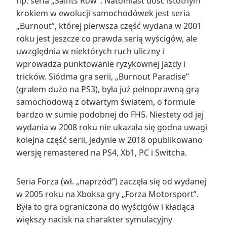
np. seria „Saints Row”. Natomiast dość istotnym
krokiem w ewolucji samochodówek jest seria
„Burnout”, której pierwsza część wydana w 2001
roku jest jeszcze co prawda serią wyścigów, ale
uwzględnia w niektórych ruch uliczny i
wprowadza punktowanie ryzykownej jazdy i
tricków. Siódma gra serii, „Burnout Paradise”
(grałem dużo na PS3), była już pełnoprawną grą
samochodową z otwartym światem, o formule
bardzo w sumie podobnej do FH5. Niestety od jej
wydania w 2008 roku nie ukazała się godna uwagi
kolejna część serii, jedynie w 2018 opublikowano
wersję remastered na PS4, Xb1, PC i Switcha.
Seria Forza (wł. „naprzód”) zaczęła się od wydanej
w 2005 roku na Xboksa gry „Forza Motorsport”.
Była to gra ograniczona do wyścigów i kładąca
większy nacisk na charakter symulacyjny