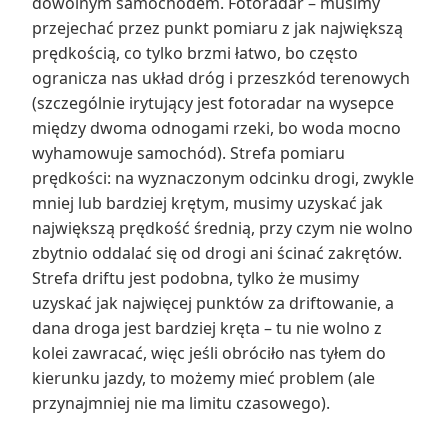
dowolnym samochodem. Fotoradar – musimy
przejechać przez punkt pomiaru z jak największą
prędkością, co tylko brzmi łatwo, bo często
ogranicza nas układ dróg i przeszkód terenowych
(szczególnie irytujący jest fotoradar na wysepce
między dwoma odnogami rzeki, bo woda mocno
wyhamowuje samochód). Strefa pomiaru
prędkości: na wyznaczonym odcinku drogi, zwykle
mniej lub bardziej krętym, musimy uzyskać jak
największą prędkość średnią, przy czym nie wolno
zbytnio oddalać się od drogi ani ścinać zakrętów.
Strefa driftu jest podobna, tylko że musimy
uzyskać jak najwięcej punktów za driftowanie, a
dana droga jest bardziej kręta – tu nie wolno z
kolei zawracać, więc jeśli obróciło nas tyłem do
kierunku jazdy, to możemy mieć problem (ale
przynajmniej nie ma limitu czasowego).