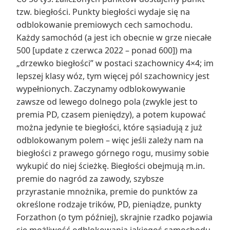
tzw. biegłości. Punkty biegłości wydaje się na
odblokowanie premiowych cech samochodu.
Każdy samochód (a jest ich obecnie w grze niecałe
500 [update z czerwca 2022 – ponad 600]) ma
„drzewko biegłości” w postaci szachownicy 4×4; im
lepszej klasy wóz, tym więcej pól szachownicy jest
wypełnionych. Zaczynamy odblokowywanie
zawsze od lewego dolnego pola (zwykle jest to
premia PD, czasem pieniędzy), a potem kupować
można jedynie te biegłości, które sąsiadują z już
odblokowanym polem – więc jeśli zależy nam na
biegłości z prawego górnego rogu, musimy sobie
wykupić do niej ścieżkę. Biegłości obejmują m.in.
premie do nagród za zawody, szybsze
przyrastanie mnożnika, premie do punktów za
określone rodzaje trików, PD, pieniądze, punkty
Forzathon (o tym później), skrajnie rzadko pojawia
się możliwość odblokowania jakiegoś samochodu.