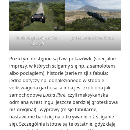
Strike Eagle, prepare for
Ja latam! Na tle wulkanu.
take-off
Poza tym dostępne są tzw. pokazówki (specjalne
imprezy, w których ścigamy się np. z samolotem
albo pociągiem), historie (serie misji z fabułą;
jedna dotyczy np. odnalezionego w stodole
volkswagena garbusa, a inna jest zrobiona jak
samochodowe
Lucha libre
, czyli meksykańska
odmiana wrestlingu, jeszcze bardziej groteskowa
niż oryginał) i wyprawy (misje fabularne,
nastawione bardziej na odkrywanie niż ściganie
się). Szczególnie istotne są te ostatnie, gdyż dają