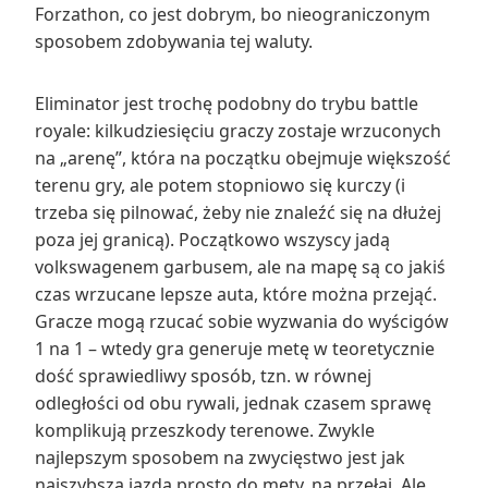
Forzathon, co jest dobrym, bo nieograniczonym
sposobem zdobywania tej waluty.
Eliminator jest trochę podobny do trybu battle
royale: kilkudziesięciu graczy zostaje wrzuconych
na „arenę”, która na początku obejmuje większość
terenu gry, ale potem stopniowo się kurczy (i
trzeba się pilnować, żeby nie znaleźć się na dłużej
poza jej granicą). Początkowo wszyscy jadą
volkswagenem garbusem, ale na mapę są co jakiś
czas wrzucane lepsze auta, które można przejąć.
Gracze mogą rzucać sobie wyzwania do wyścigów
1 na 1 – wtedy gra generuje metę w teoretycznie
dość sprawiedliwy sposób, tzn. w równej
odległości od obu rywali, jednak czasem sprawę
komplikują przeszkody terenowe. Zwykle
najlepszym sposobem na zwycięstwo jest jak
najszybsza jazda prosto do mety, na przełaj. Ale