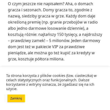
O czym jeszcze nie napisałem? Aha, o domach
gracza i sezonach. Domy gracza to, zgodnie z
nazwą, siedziby gracza w grze. Każdy dom daje
określoną premię (np. granie przebojów w radio
albo jedno darmowe losowanie dziennie), a
kosztują różnie: najtańszy 150 tysięcy, a najdroższy
– prawdziwy zamek! – 5 milionów. Jeden darmowy
dom jest też w pakiecie VIP za prawdziwe
pieniądze, ale można go też kupić za kredyty w
grze, kosztuje półtora miliona.
Sezony z kolei to element modnego obecnie w
Ta strona korzysta z plików cookies (tzw. ciasteczka) w
grach systemu wydarzeń (ang.
event
). Zaczęło się
celach statystycznych oraz funkcjonalnych. Dalsze
korzystanie z witryny oznacza, że zgadzasz się na ich
wszystko od gier przeglądarkowych i mobilnych, a
użycie.
może od gier wieloosobowych. W grach
mobilnych rzecz służy przede wszystkim
Zamknij
napędzaniu zysków, no bo każdy nowy event to
nowe elementy w grze i nowe rzeczy do zrobienia,