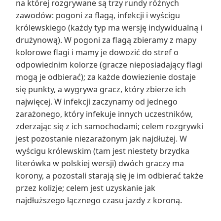
na której rozgrywane są trzy rundy różnych
zawodów: pogoni za flagą, infekcji i wyścigu
królewskiego (każdy typ ma wersję indywidualną i
drużynową). W pogoni za flagą zbieramy z mapy
kolorowe flagi i mamy je dowozić do stref o
odpowiednim kolorze (gracze nieposiadający flagi
mogą je odbierać); za każde dowiezienie dostaje
się punkty, a wygrywa gracz, który zbierze ich
najwięcej. W infekcji zaczynamy od jednego
zarażonego, który infekuje innych uczestników,
zderzając się z ich samochodami; celem rozgrywki
jest pozostanie niezarażonym jak najdłużej. W
wyścigu królewskim (tam jest niestety brzydka
literówka w polskiej wersji) dwóch graczy ma
korony, a pozostali starają się je im odbierać także
przez kolizje; celem jest uzyskanie jak
najdłuższego łącznego czasu jazdy z koroną.