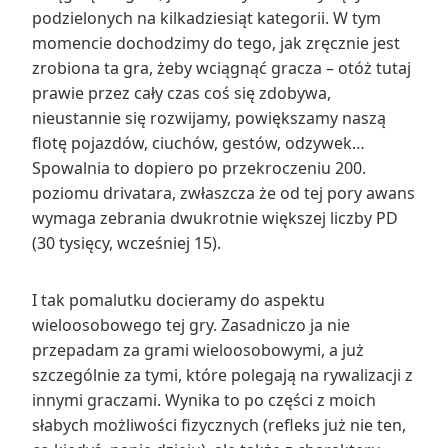
podzielonych na kilkadziesiąt kategorii. W tym
momencie dochodzimy do tego, jak zręcznie jest
zrobiona ta gra, żeby wciągnąć gracza – otóż tutaj
prawie przez cały czas coś się zdobywa,
nieustannie się rozwijamy, powiększamy naszą
flotę pojazdów, ciuchów, gestów, odzywek…
Spowalnia to dopiero po przekroczeniu 200.
poziomu drivatara, zwłaszcza że od tej pory awans
wymaga zebrania dwukrotnie większej liczby PD
(30 tysięcy, wcześniej 15).
I tak pomalutku docieramy do aspektu
wieloosobowego tej gry. Zasadniczo ja nie
przepadam za grami wieloosobowymi, a już
szczególnie za tymi, które polegają na rywalizacji z
innymi graczami. Wynika to po części z moich
słabych możliwości fizycznych (refleks już nie ten,