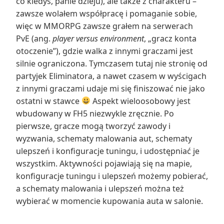
co kiedyś, panie dzieju), ale także z charakteru –
zawsze wolałem współpracę i pomaganie sobie,
więc w MMORPG zawsze grałem na serwerach
PvE (ang.
player versus environment
, „gracz konta
otoczenie”), gdzie walka z innymi graczami jest
silnie ograniczona. Tymczasem tutaj nie stronię od
partyjek Eliminatora, a nawet czasem w wyścigach
z innymi graczami udaje mi się finiszować nie jako
ostatni w stawce
Aspekt wieloosobowy jest
wbudowany w FH5 niezwykle zręcznie. Po
pierwsze, gracze mogą tworzyć zawody i
wyzwania, schematy malowania aut, schematy
ulepszeń i konfiguracje tuningu, i udostępniać je
wszystkim. Aktywności pojawiają się na mapie,
konfiguracje tuningu i ulepszeń możemy pobierać,
a schematy malowania i ulepszeń można też
wybierać w momencie kupowania auta w salonie.