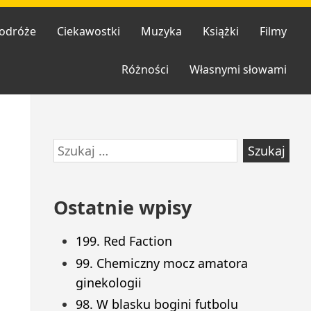
odróże
Ciekawostki
Muzyka
Książki
Filmy
Różności
Własnymi słowami
Przejdź
Szukaj:
do
stopki
Ostatnie wpisy
199. Red Faction
99. Chemiczny mocz amatora
ginekologii
98. W blasku bogini futbolu