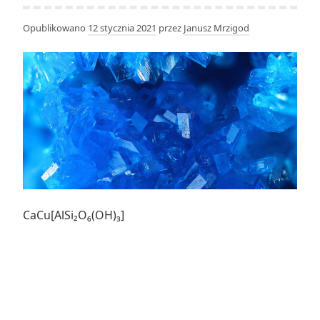
Opublikowano
12 stycznia 2021
przez
Janusz Mrzigod
CaCu[AlSi₂O₆(OH)₃]