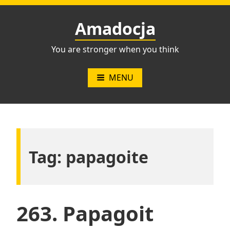
Przejdź
do
Amadocja
treści
You are stronger when you think
MENU
Tag:
papagoite
263. Papagoit