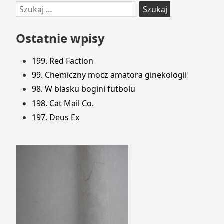
Przejdź
Szukaj:
do
stopki
Ostatnie wpisy
199. Red Faction
99. Chemiczny mocz amatora ginekologii
98. W blasku bogini futbolu
198. Cat Mail Co.
197. Deus Ex