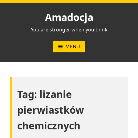
Przejdź
do
Amadocja
treści
You are stronger when you think
MENU
Tag:
lizanie
pierwiastków
chemicznych