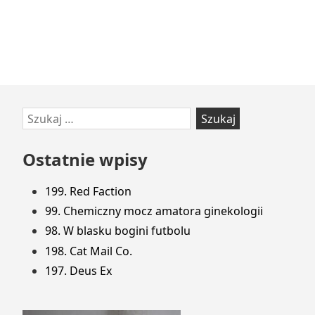
Przejdź
Szukaj:
do
stopki
Ostatnie wpisy
199. Red Faction
99. Chemiczny mocz amatora ginekologii
98. W blasku bogini futbolu
198. Cat Mail Co.
197. Deus Ex