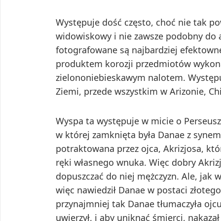
Występuje dość często, choć nie tak po
widowiskowy i nie zawsze podobny do an
fotografowane są najbardziej efektowne
produktem korozji przedmiotów wykona
zielononiebieskawym nalotem. Występuj
Ziemi, przede wszystkim w Arizonie, Chil
Wyspa ta występuje w micie o Perseuszu
w której zamknięta była Danae z synem
potraktowana przez ojca, Akrizjosa, któ
ręki własnego wnuka. Więc dobry Akrizj
dopuszczać do niej mężczyzn. Ale, jak 
więc nawiedził Danae w postaci złotego 
przynajmniej tak Danae tłumaczyła ojcu.
uwierzył, i aby uniknąć śmierci, nakaz