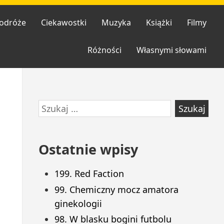
odróże
Ciekawostki
Muzyka
Książki
Filmy
Różności
Własnymi słowami
Przejdź
Szukaj:
do
stopki
Ostatnie wpisy
199. Red Faction
99. Chemiczny mocz amatora
ginekologii
98. W blasku bogini futbolu