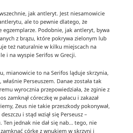
wszechnie, jak antleryt. Jest niesamowicie
tlerytu, ale to pewnie dlatego, że
 egzemplarze. Podobnie, jak antleryt, bywa
nych z brązu, które pokrywa zielonym lub
e też naturalnie w kilku miejscach na
e i na wyspie Serifos w Grecji.
, mianowicie to na Serifos ląduje skrzynia,
, właśnie Perseuszem. Danae została tak
remu wyrocznia przepowiedziała, że zginie z
os zamknął córeczkę w pałacu i zakazał
wiemy, Zeus nie takie przeszkody pokonywał,
deszczu i stąd wziął się Perseusz –
 Ten jednak nie dał się nab… tego, nie
ał zamknąć córkę z wnukiem w skrzyni i