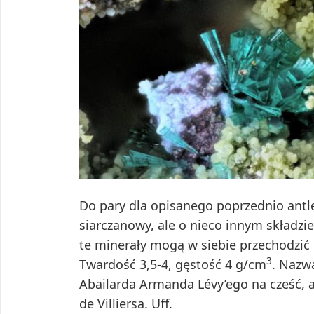
Do pary dla opisanego poprzednio antle
siarczanowy, ale o nieco innym składz
te minerały mogą w siebie przechodzić i
3
Twardość 3,5-4, gęstość 4 g/cm
. Nazw
Abailarda Armanda Lévy’ego na cześć, 
de Villiersa. Uff.