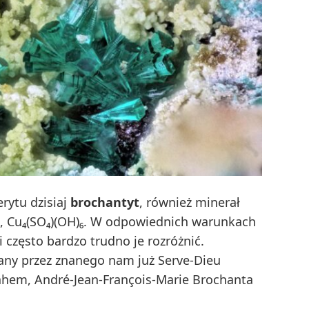
rytu dzisiaj
brochantyt
, również minerał
ie, Cu₄(SO₄)(OH)₆. W odpowiednich warunkach
 często bardzo trudno je rozróżnić.
any przez znanego nam już Serve-Dieu
ahem, André-Jean-François-Marie Brochanta