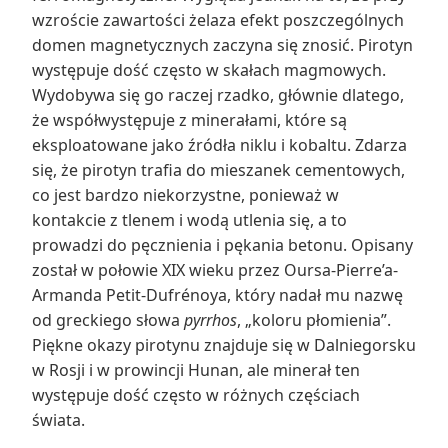
wzroście zawartości żelaza efekt poszczególnych
domen magnetycznych zaczyna się znosić. Pirotyn
występuje dość często w skałach magmowych.
Wydobywa się go raczej rzadko, głównie dlatego,
że współwystępuje z minerałami, które są
eksploatowane jako źródła niklu i kobaltu. Zdarza
się, że pirotyn trafia do mieszanek cementowych,
co jest bardzo niekorzystne, ponieważ w
kontakcie z tlenem i wodą utlenia się, a to
prowadzi do pęcznienia i pękania betonu. Opisany
został w połowie XIX wieku przez Oursa-Pierre’a-
Armanda Petit-Dufrénoya, który nadał mu nazwę
od greckiego słowa
pyrrhos
, „koloru płomienia”.
Piękne okazy pirotynu znajduje się w Dalniegorsku
w Rosji i w prowincji Hunan, ale minerał ten
występuje dość często w różnych częściach
świata.