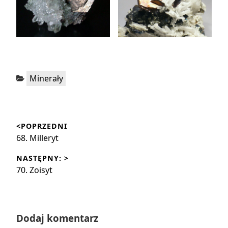
Kategorie:
Minerały
Nawigacja
<POPRZEDNI
wpisu
Poprzedni
68. Milleryt
wpis:
NASTĘPNY: >
Następny
70. Zoisyt
wpis:
Dodaj komentarz