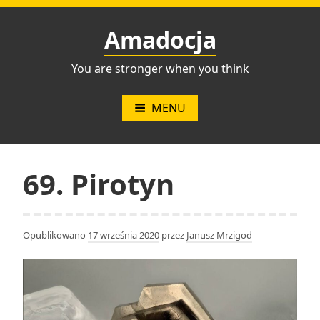
Przejdź
do
Amadocja
treści
You are stronger when you think
MENU
69. Pirotyn
Opublikowano
17 września 2020
przez
Janusz Mrzigod