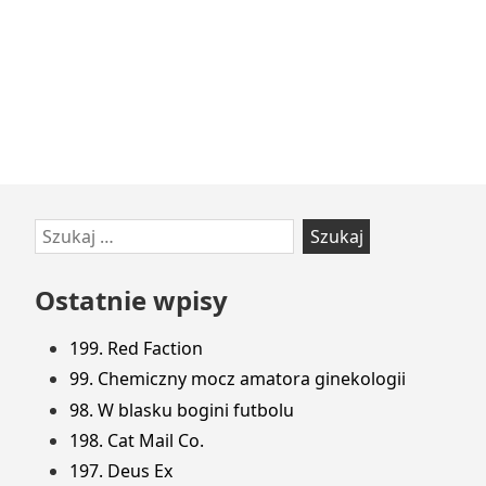
Przejdź
Szukaj:
do
stopki
Ostatnie wpisy
199. Red Faction
99. Chemiczny mocz amatora ginekologii
98. W blasku bogini futbolu
198. Cat Mail Co.
197. Deus Ex