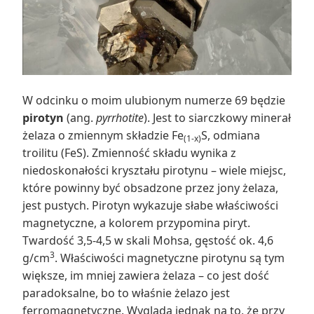
W odcinku o moim ulubionym numerze 69 będzie
pirotyn
(ang.
pyrrhotite
). Jest to siarczkowy minerał
żelaza o zmiennym składzie Fe
S, odmiana
(1-x)
troilitu (FeS). Zmienność składu wynika z
niedoskonałości kryształu pirotynu – wiele miejsc,
które powinny być obsadzone przez jony żelaza,
jest pustych. Pirotyn wykazuje słabe właściwości
magnetyczne, a kolorem przypomina piryt.
Twardość 3,5-4,5 w skali Mohsa, gęstość ok. 4,6
3
g/cm
. Właściwości magnetyczne pirotynu są tym
większe, im mniej zawiera żelaza – co jest dość
paradoksalne, bo to właśnie żelazo jest
ferromagnetyczne. Wygląda jednak na to, że przy