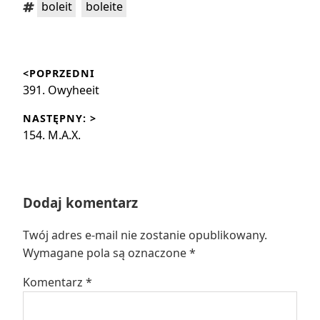
Tagi:
,
boleit
boleite
Nawigacja
<POPRZEDNI
wpisu
Poprzedni
391. Owyheeit
wpis:
NASTĘPNY: >
Następny
154. M.A.X.
wpis:
Dodaj komentarz
Twój adres e-mail nie zostanie opublikowany.
Wymagane pola są oznaczone
*
Komentarz
*