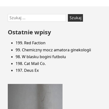
Przejdź
Szukaj:
do
stopki
Ostatnie wpisy
199. Red Faction
99. Chemiczny mocz amatora ginekologii
98. W blasku bogini futbolu
198. Cat Mail Co.
197. Deus Ex