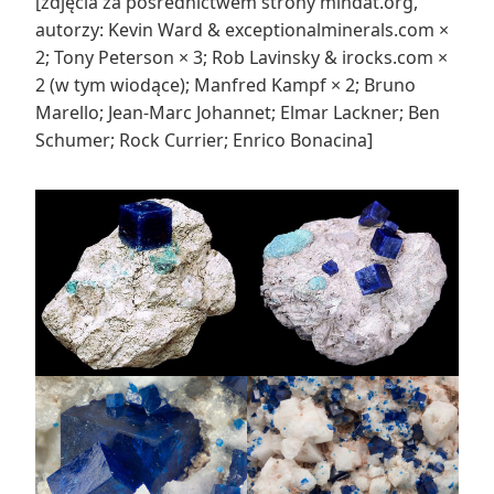
[zdjęcia za pośrednictwem strony mindat.org,
autorzy: Kevin Ward & exceptionalminerals.com ×
2; Tony Peterson × 3; Rob Lavinsky & irocks.com ×
2 (w tym wiodące); Manfred Kampf × 2; Bruno
Marello; Jean-Marc Johannet; Elmar Lackner; Ben
Schumer; Rock Currier; Enrico Bonacina]