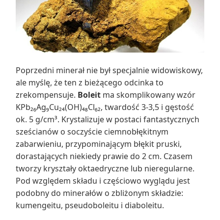
Poprzedni minerał nie był specjalnie widowiskowy,
ale myślę, że ten z bieżącego odcinka to
zrekompensuje.
Boleit
ma skomplikowany wzór
KPb₂₆Ag₉Cu₂₄(OH)₄₈Cl₆₂, twardość 3-3,5 i gęstość
ok. 5 g/cm³. Krystalizuje w postaci fantastycznych
sześcianów o soczyście ciemnobłękitnym
zabarwieniu, przypominającym błękit pruski,
dorastających niekiedy prawie do 2 cm. Czasem
tworzy kryształy oktaedryczne lub nieregularne.
Pod względem składu i częściowo wyglądu jest
podobny do minerałów o zbliżonym składzie:
kumengeitu, pseudoboleitu i diaboleitu.