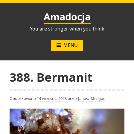
Przejdź
do
Amadocja
treści
You are stronger when you think
MENU
388. Bermanit
Opublikowano
14 września 2023
przez
Janusz Mrzigod