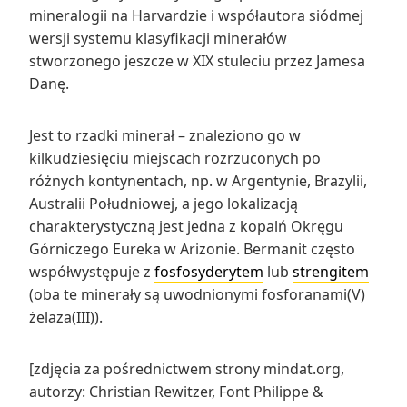
mineralogii na Harvardzie i współautora siódmej
wersji systemu klasyfikacji minerałów
stworzonego jeszcze w XIX stuleciu przez Jamesa
Danę.
Jest to rzadki minerał – znaleziono go w
kilkudziesięciu miejscach rozrzuconych po
różnych kontynentach, np. w Argentynie, Brazylii,
Australii Południowej, a jego lokalizacją
charakterystyczną jest jedna z kopalń Okręgu
Górniczego Eureka w Arizonie. Bermanit często
współwystępuje z
fosfosyderytem
lub
strengitem
(oba te minerały są uwodnionymi fosforanami(V)
żelaza(III)).
[zdjęcia za pośrednictwem strony mindat.org,
autorzy: Christian Rewitzer, Font Philippe &