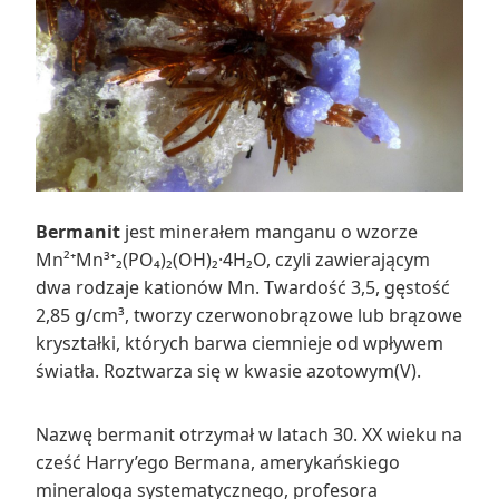
Bermanit
jest minerałem manganu o wzorze
Mn²⁺Mn³⁺₂(PO₄)₂(OH)₂·4H₂O, czyli zawierającym
dwa rodzaje kationów Mn. Twardość 3,5, gęstość
2,85 g/cm³, tworzy czerwonobrązowe lub brązowe
kryształki, których barwa ciemnieje od wpływem
światła. Roztwarza się w kwasie azotowym(V).
Nazwę bermanit otrzymał w latach 30. XX wieku na
cześć Harry’ego Bermana, amerykańskiego
mineraloga systematycznego, profesora