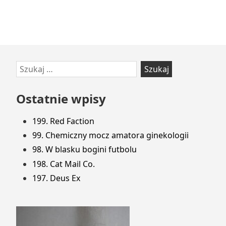
Przejdź
Szukaj:
do
stopki
Ostatnie wpisy
199. Red Faction
99. Chemiczny mocz amatora ginekologii
98. W blasku bogini futbolu
198. Cat Mail Co.
197. Deus Ex