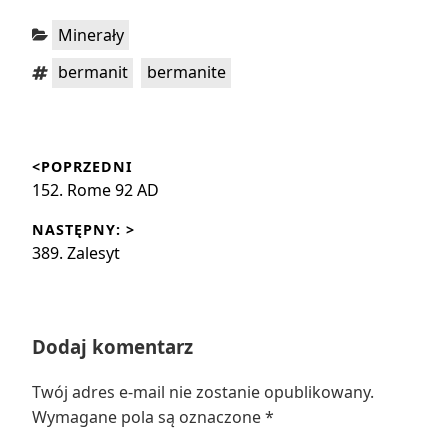
Kategorie:
Minerały
Tagi:
,
bermanit
bermanite
Nawigacja
<POPRZEDNI
wpisu
Poprzedni
152. Rome 92 AD
wpis:
NASTĘPNY: >
Następny
389. Zalesyt
wpis:
Dodaj komentarz
Twój adres e-mail nie zostanie opublikowany.
Wymagane pola są oznaczone
*