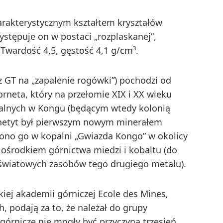
harakterystycznym kształtem kryształów
ystępuje on w postaci „rozplaskanej”,
 Twardość 4,5, gęstość 4,1 g/cm³.
 GT na „zapalenie rogówki”) pochodzi od
orneta, który na przełomie XIX i XX wieku
alnych w Kongu (będącym wtedy kolonią
ornetyt był pierwszym nowym minerałem
iono go w kopalni „Gwiazda Kongo” w okolicy
ośrodkiem górnictwa miedzi i kobaltu (do
światowych zasobów tego drugiego metalu).
kiej akademii górniczej Ecole des Mines,
, podają za to, że należał do grupy
górnicze nie mogły być przyczyną trzęsień