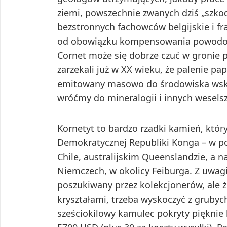
ziemi, powszechnie zwanych dziś „szkod
bezstronnych fachowców belgijskie i fr
od obowiązku kompensowania powodow
Cornet może się dobrze czuć w gronie pł
zarzekali już w XX wieku, że palenie pa
emitowany masowo do środowiska wskut
wróćmy do mineralogii i innych weselsz
Kornetyt to bardzo rzadki kamień, który
Demokratycznej Republiki Konga – w 
Chile, australijskim Queenslandzie, a n
Niemczech, w okolicy Feiburga. Z uwagi
poszukiwany przez kolekcjonerów, ale 
kryształami, trzeba wyskoczyć z grubyc
sześciokilowy kamulec pokryty pięknie