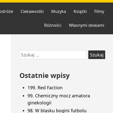
odróże
Ciekawostki
Muzyka
Książki
Filmy
Różności
Własnymi słowami
Przejdź
Szukaj:
do
stopki
Ostatnie wpisy
199. Red Faction
99. Chemiczny mocz amatora
ginekologii
98. W blasku bogini futbolu