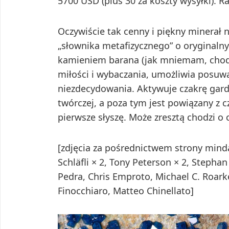
5700 USD (plus 30 za koszty wysyłki). 
Oczywiście tak cenny i piękny minerał
„słownika metafizycznego” o oryginaln
kamieniem barana (jak mniemam, chodzi
miłości i wybaczania, umożliwia posuwan
niezdecydowania. Aktywuje czakrę gard
twórczej, a poza tym jest powiązany z c
pierwsze słyszę. Może zresztą chodzi o
[zdjęcia za pośrednictwem strony mind
Schläfli × 2, Tony Peterson × 2, Stephan
Pedra, Chris Emproto, Michael C. Roark
Finocchiaro, Matteo Chinellato]