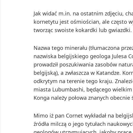
Jak widać m.in. na ostatnim zdjęciu, c
kornetytu jest ośmiościan, ale często w
tworząc swoiste kokardki lub gwiazdki.
Nazwa tego minerału (tłumaczona przez
nazwiska belgijskiego geologa Julesa C
prowadził poszukiwania zasobów natur
belgijską), a zwłaszcza w Katandze. K
odkrytym na terenie tego kraju. Znalez
miasta Lubumbashi, będącego wielkim 
Konga należy połowa znanych obecnie 
Mimo iż pan Cornet wykładał na belgijs
źródła milczą o jego tytułach naukowych
geologów utrzymujących, jakoby prace 