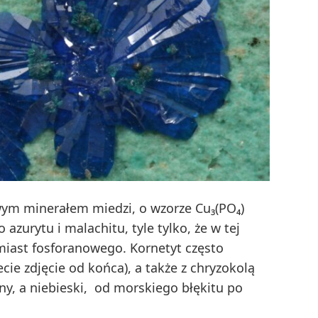
owym minerałem miedzi, o wzorze Cu₃(PO₄)
zurytu i malachitu, tyle tylko, że w tej
iast fosforanowego. Kornetyt często
ie zdjęcie od końca), a także z chryzokolą
lony, a niebieski, od morskiego błękitu po