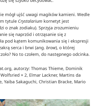
Radzę się szybko decydować.
 nie mógł ujść uwagi magików kamieni. Wedle
ym tytule
Crystalarium
kornetyt jest
 o znak zodiaku). Sprzyja zrozumieniu
ie się naprzód i otrząsanie się z
ła pod kątem komunikowania się i ekspresji
zakrą serca i brwi (ang.
brow
), o której
 czoło? No to czołem, do następnego odcinka.
at.org, autorzy: Thomas Thieme, Dominik
 Wolfsried × 2, Elmar Lackner, Martins da
e, Yaiba Sakaguchi, Christian Bracke, Mario