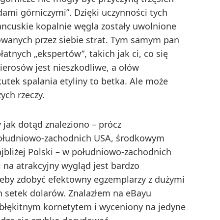
ami górniczymi”. Dzięki uczynności tych
ancuskie kopalnie węgla zostały uwolnione
anych przez siebie strat. Tym samym pan
atnych „ekspertów”, takich jak ci, co się
pierosów jest nieszkodliwe, a ołów
ek spalania etyliny to betka. Ale może
ych rzeczy.
 jak dotąd znaleziono – prócz
południowo-zachodnich USA, środkowym
ajbliżej Polski – w południowo-zachodnich
 na atrakcyjny wygląd jest bardzo
żeby zdobyć efektowny egzemplarzy z dużymi
h setek dolarów. Znalazłem na eBayu
 błękitnym kornetytem i wyceniony na jedyne