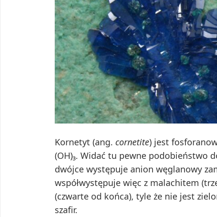
Kornetyt (ang.
cornetite
) jest fosforan
(OH)₃. Widać tu pewne podobieństwo do a
dwójce występuje anion węglanowy zam
współwystępuje więc z malachitem (trzec
(czwarte od końca), tyle że nie jest zie
szafir.