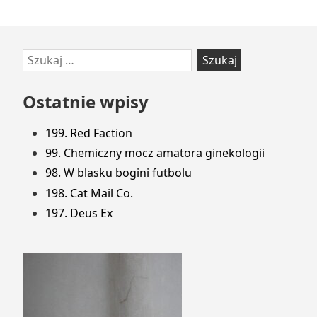
Przejdź
Szukaj:
do
stopki
Ostatnie wpisy
199. Red Faction
99. Chemiczny mocz amatora ginekologii
98. W blasku bogini futbolu
198. Cat Mail Co.
197. Deus Ex