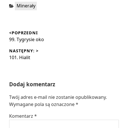
Kategorie:
Minerały
Nawigacja
<POPRZEDNI
wpisu
Poprzedni
99. Tygrysie oko
wpis:
NASTĘPNY: >
Następny
101. Hialit
wpis:
Dodaj komentarz
Twój adres e-mail nie zostanie opublikowany.
Wymagane pola są oznaczone
*
Komentarz
*