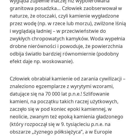
wygląda zupełnie inaczej niż wypolerowana
granitowa posadzka… Człowiek zaobserwował w
naturze, że otoczaki, czyli kamienie wygładzone
przez wodę (np. w rzece lub morzu), zwilżone lśnią
i wyglądają ładniej – w przeciwieństwie do
zwykłych chropowatych kamyków. Woda wypełnia
drobne nierówności i powoduje, że powierzchnia
odbija światło bardziej równomiernie (podobny
efekt daje np. woskowanie).
Człowiek obrabiał kamienie od zarania cywilizacji –
znaleziono egzemplarze z wyrytymi wzorami,
datujące się na 70 000 lat p.n.e.! Szlifowanie
kamieni, na początku takich raczej użytkowych,
zaczęło się w pod koniec epoki kamiennej, w
neolicie, zwanym też epoką kamienia gładzonego
(który rozpoczął się w 9. tysiącleciu p.n.e. na
obszarze „żyznego półksiężyca”, a w Europie