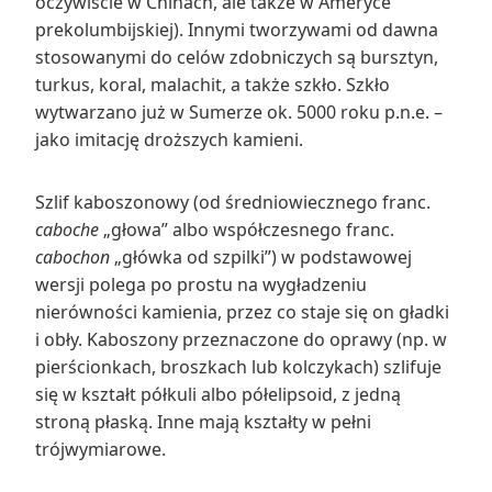
oczywiście w Chinach, ale także w Ameryce
prekolumbijskiej). Innymi tworzywami od dawna
stosowanymi do celów zdobniczych są bursztyn,
turkus, koral, malachit, a także szkło. Szkło
wytwarzano już w Sumerze ok. 5000 roku p.n.e. –
jako imitację droższych kamieni.
Szlif kaboszonowy (od średniowiecznego franc.
caboche
„głowa” albo współczesnego franc.
cabochon
„główka od szpilki”) w podstawowej
wersji polega po prostu na wygładzeniu
nierówności kamienia, przez co staje się on gładki
i obły. Kaboszony przeznaczone do oprawy (np. w
pierścionkach, broszkach lub kolczykach) szlifuje
się w kształt półkuli albo półelipsoid, z jedną
stroną płaską. Inne mają kształty w pełni
trójwymiarowe.