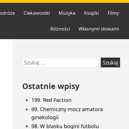
odróże
Ciekawostki
Muzyka
Książki
Filmy
Różności
Własnymi słowami
Przejdź
Szukaj:
do
stopki
Ostatnie wpisy
199. Red Faction
99. Chemiczny mocz amatora
ginekologii
98. W blasku bogini futbolu