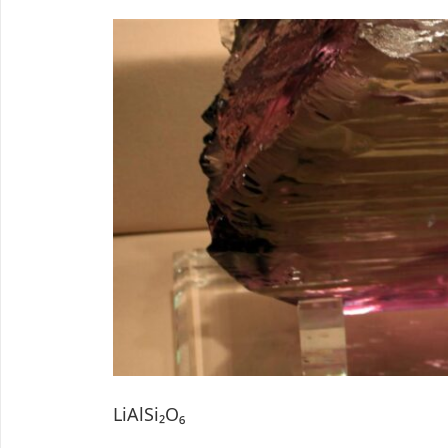
LiAlSi₂O₆