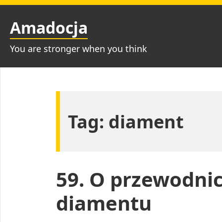
Przejdź
do
Amadocja
treści
You are stronger when you think
Tag:
diament
59. O przewodni
diamentu