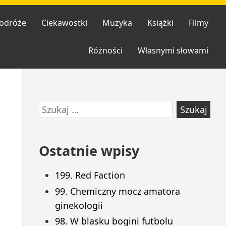
odróże
Ciekawostki
Muzyka
Książki
Filmy
Różności
Własnymi słowami
Przejdź
Szukaj:
do
stopki
Ostatnie wpisy
199. Red Faction
99. Chemiczny mocz amatora
ginekologii
98. W blasku bogini futbolu