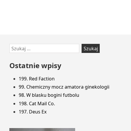
Przejdź
Szukaj:
do
stopki
Ostatnie wpisy
199. Red Faction
99. Chemiczny mocz amatora ginekologii
98. W blasku bogini futbolu
198. Cat Mail Co.
197. Deus Ex