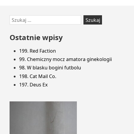
Przejdź
Szukaj:
do
stopki
Ostatnie wpisy
199. Red Faction
99. Chemiczny mocz amatora ginekologii
98. W blasku bogini futbolu
198. Cat Mail Co.
197. Deus Ex