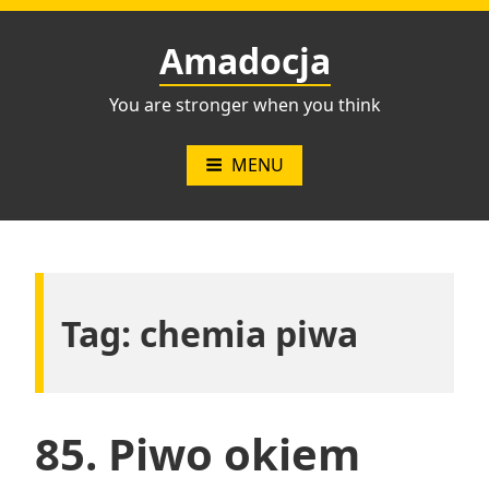
Przejdź
do
Amadocja
treści
You are stronger when you think
MENU
Tag:
chemia piwa
85. Piwo okiem