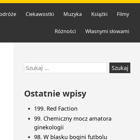
odróże
Ciekawostki
Muzyka
Książki
Filmy
Różności
Własnymi słowami
Przejdź
Szukaj:
do
stopki
Ostatnie wpisy
199. Red Faction
99. Chemiczny mocz amatora
ginekologii
98. W blasku bogini futbolu