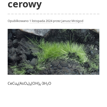
cerowy
Opublikowano
1 listopada 2024
przez
Janusz Mrzigod
CeCu₆(AsO₄)₃(OH)₆·3H₂O