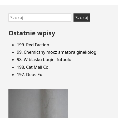
Przejdź
Szukaj:
do
stopki
Ostatnie wpisy
199. Red Faction
99. Chemiczny mocz amatora ginekologii
98. W blasku bogini futbolu
198. Cat Mail Co.
197. Deus Ex