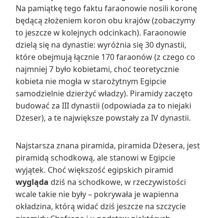
Na pamiątkę tego faktu faraonowie nosili koronę
będącą złożeniem koron obu krajów (zobaczymy
to jeszcze w kolejnych odcinkach). Faraonowie
dzielą się na dynastie: wyróżnia się 30 dynastii,
które obejmują łącznie 170 faraonów (z czego co
najmniej 7 było kobietami, choć teoretycznie
kobieta nie mogła w starożytnym Egipcie
samodzielnie dzierżyć władzy). Piramidy zaczęto
budować za III dynastii (odpowiada za to niejaki
Dżeser), a te największe powstały za IV dynastii.
Najstarsza znana piramida, piramida Dżesera, jest
piramidą schodkową, ale stanowi w Egipcie
wyjątek. Choć większość egipskich piramid
wygląda
dziś na schodkowe, w rzeczywistości
wcale takie nie były – pokrywała je wapienna
okładzina, którą widać dziś jeszcze na szczycie