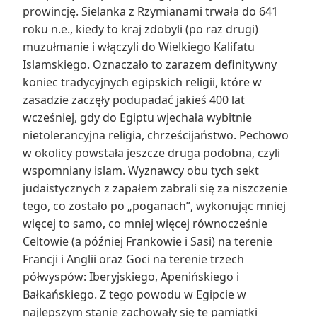
prowincję. Sielanka z Rzymianami trwała do 641
roku n.e., kiedy to kraj zdobyli (po raz drugi)
muzułmanie i włączyli do Wielkiego Kalifatu
Islamskiego. Oznaczało to zarazem definitywny
koniec tradycyjnych egipskich religii, które w
zasadzie zaczęły podupadać jakieś 400 lat
wcześniej, gdy do Egiptu wjechała wybitnie
nietolerancyjna religia, chrześcijaństwo. Pechowo
w okolicy powstała jeszcze druga podobna, czyli
wspomniany islam. Wyznawcy obu tych sekt
judaistycznych z zapałem zabrali się za niszczenie
tego, co zostało po „poganach”, wykonując mniej
więcej to samo, co mniej więcej równocześnie
Celtowie (a później Frankowie i Sasi) na terenie
Francji i Anglii oraz Goci na terenie trzech
półwyspów: Iberyjskiego, Apenińskiego i
Bałkańskiego. Z tego powodu w Egipcie w
najlepszym stanie zachowały się te pamiątki