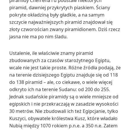
piramidy Chefrena i u podstaw niektórych
piramid, dawniej przykrytych piaskiem. Ściany
pokryte okładziną były gładkie, a na samym
szczycie najważniejszych piramid znajdował się
złoty czworościan zwany piramidionem. Dziś rzecz
jasna nie ma po nim śladu.
Ustalenie, ile właściwie znamy piramid
zbudowanych za czasów starożytnego Egiptu,
wcale nie jest takie proste. Różne źródła podają, że
na terenie dzisiejszego Egiptu znajduje się od 118
do 138 piramid – ale, co ciekawe, o wiele więcej
odkryto ich na terenie Sudanu: od 200 do 255.
Jednak sudańskie piramidy są o wiele mniejsze od
egipskich i nie przekraczają w zasadzie wysokości
30 metrów. Nie zbudowali ich też Egipcjanie, tylko
Kuszyci, obywatele królestwa Kusz, które władało
Nubią między 1070 rokiem p.n.e. a 350 n.e. Zatem