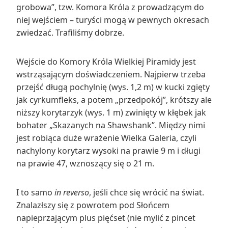
grobowa”, tzw. Komora Króla z prowadzącym do
niej wejściem – turyści mogą w pewnych okresach
zwiedzać. Trafiliśmy dobrze.
Wejście do Komory Króla Wielkiej Piramidy jest
wstrząsającym doświadczeniem. Najpierw trzeba
przejść długą pochylnię (wys. 1,2 m) w kucki zgięty
jak cyrkumfleks, a potem „przedpokój”, krótszy ale
niższy korytarzyk (wys. 1 m) zwinięty w kłębek jak
bohater „Skazanych na Shawshank”. Między nimi
jest robiąca duże wrażenie Wielka Galeria, czyli
nachylony korytarz wysoki na prawie 9 m i długi
na prawie 47, wznoszący się o 21 m.
I to samo
in reverso
, jeśli chce się wrócić na świat.
Znalazłszy się z powrotem pod Słońcem
napieprzającym plus pięćset (nie mylić z pincet