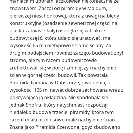
maniackim uporem, aczkolwiek niekoniecznie ze
znawstwem. Zaczął od piramidy w Majdum,
pierwszej nieschodkowej, która z uwagi na błędy
konstrukcyjne (osadzenie zewnętrznej części na
piasku zamiast skały) osunęła się w trakcie
budowy; część, którą udało się uratować, ma
wysokość 65 m i nietypowo strome ściany. Za
drugim podejściem również zaczęto budować zbyt
stromo, ale tym razem budowniczowie
zreflektowali się w porę i zmniejszyli nachylenie
ścian w górnej części budowli. Tak powstała
Piramida Łamana w Dahszurze, z wapienia, o
wysokości 105 m, nawet dobrze zachowana wraz z
pokrywającą ją okładziną. Nie spodobała się
jednak Snofru, który natychmiast rozpoczął
niedaleko budowę trzeciej piramidy, która tym
razem miała przepisowo małe nachylenie ścian.
Znana jako Piramida Czerwona, gdyż zbudowano