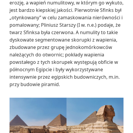
erozję, a wapień numulitowy, w którym go wykuto,
jest bardzo kiepskiej jakości. Pierwotnie Sfinks był
„otynkowany” w celu zamaskowania nierówności i
pomalowany; Pliniusz Starszy (I w. n.e.) podaje, że
twarz Sfinksa była czerwona. A numulity to takie
dyskowate segmentowane skorupki z wapienia,
zbudowane przez grupę jednokomórkowców
należących do otwornic; pokłady wapienia
powstałego z tych skorupek występują obficie w
północnym Egipcie i były wykorzystywane
intensywnie przez egipskich budowniczych, m.in.
przy budowie piramid.