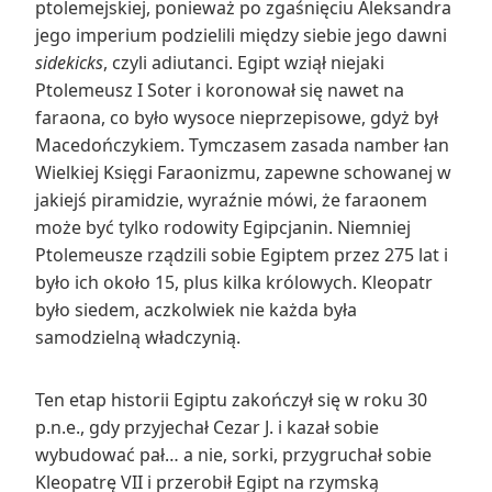
ptolemejskiej, ponieważ po zgaśnięciu Aleksandra
jego imperium podzielili między siebie jego dawni
sidekicks
, czyli adiutanci. Egipt wziął niejaki
Ptolemeusz I Soter i koronował się nawet na
faraona, co było wysoce nieprzepisowe, gdyż był
Macedończykiem. Tymczasem zasada namber łan
Wielkiej Księgi Faraonizmu, zapewne schowanej w
jakiejś piramidzie, wyraźnie mówi, że faraonem
może być tylko rodowity Egipcjanin. Niemniej
Ptolemeusze rządzili sobie Egiptem przez 275 lat i
było ich około 15, plus kilka królowych. Kleopatr
było siedem, aczkolwiek nie każda była
samodzielną władczynią.
Ten etap historii Egiptu zakończył się w roku 30
p.n.e., gdy przyjechał Cezar J. i kazał sobie
wybudować pał… a nie, sorki, przygruchał sobie
Kleopatrę VII i przerobił Egipt na rzymską