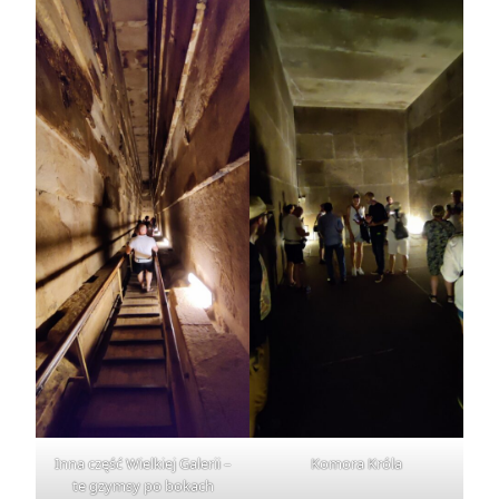
Inna część Wielkiej Galerii –
Komora Króla
te gzymsy po bokach