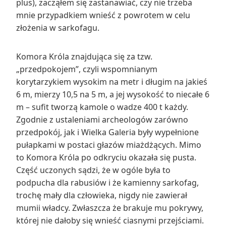
plus), zacząłem się zastanawiać, czy nie trzeba
mnie przypadkiem wnieść z powrotem w celu
złożenia w sarkofagu.
Komora Króla znajdująca się za tzw.
„przedpokojem”, czyli wspomnianym
korytarzykiem wysokim na metr i długim na jakieś
6 m, mierzy 10,5 na 5 m, a jej wysokość to niecałe 6
m – sufit tworzą kamole o wadze 400 t każdy.
Zgodnie z ustaleniami archeologów zarówno
przedpokój, jak i Wielka Galeria były wypełnione
pułapkami w postaci głazów miażdżących. Mimo
to Komora Króla po odkryciu okazała się pusta.
Część uczonych sądzi, że w ogóle była to
podpucha dla rabusiów i że kamienny sarkofag,
trochę mały dla człowieka, nigdy nie zawierał
mumii władcy. Zwłaszcza że brakuje mu pokrywy,
której nie dałoby się wnieść ciasnymi przejściami.