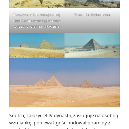
Tu też na odsłoniętej dolnej
Piramida Mykerinosa
części zrujnowanej piramidy
widać wapienną okładzinę
Snofru, założyciel IV dynastii, zasługuje na osobną
wzmiankę, ponieważ gość budował piramidy z