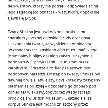
Sfinks, który była kobietą, zwykł był dusić
delikwentów, którzy nie potrafili odpowiedzieć na
jego zagadkę (co oznacza – wszystkich, dopóki nie
zjawił się Edyp).
Twarz Sfinksa jest uszkodzona: brakuje mu
charakterystycznej egipskiej brody oraz nosa.
Uszkodzenia twarzy są wynikiem ikonoklazmu
wczesnochrześcijańskiego albo muzułmańskiego
(oryginalny biblijny dekalog zakazuje czynienia
podobizn w 2. przykazaniu, usuniętym przez
katolicyzm). Zdradzają to ślady żelaznych dłut i
podobnych narzędzi. Dostęp do twarzy Sfinksa był
dawniej o wiele łatwiejszy, gdyż kotek był zasypany
piachem aż po szyję – odkopano go dopiero pod
koniec XIX wieku (wydobyto też wtedy szczątki
brody, dziś w British Museum). Okazało się, że
korpus Sfinksa jest mocno zniszczony przez