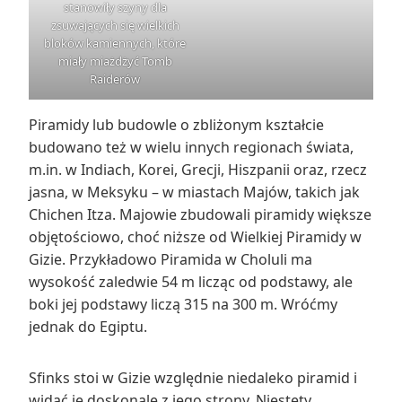
stanowiły szyny dla
zsuwających się wielkich
bloków kamiennych, które
miały miażdżyć Tomb
Raiderów
Piramidy lub budowle o zbliżonym kształcie
budowano też w wielu innych regionach świata,
m.in. w Indiach, Korei, Grecji, Hiszpanii oraz, rzecz
jasna, w Meksyku – w miastach Majów, takich jak
Chichen Itza. Majowie zbudowali piramidy większe
objętościowo, choć niższe od Wielkiej Piramidy w
Gizie. Przykładowo Piramida w Choluli ma
wysokość zaledwie 54 m licząc od podstawy, ale
boki jej podstawy liczą 315 na 300 m. Wróćmy
jednak do Egiptu.
Sfinks stoi w Gizie względnie niedaleko piramid i
widać je doskonale z jego strony. Niestety