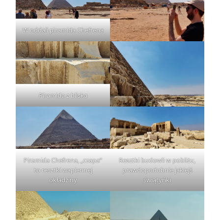
W oddali piramida Chefrena
Piramida z bliska
Piramida Chefrena, „czapa”
Resztki budowli w pobliżu,
to resztki wapiennej
prawdopodobnie jakiejś
okładziny
świątyńki