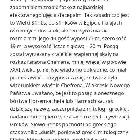
zapomniałem zrobić fotkę z najbardziej
efektownego ujęcia /facepalm. Tak zasadniczo jest
to Wielki Sfinks, bo sfinksów w Egipcie i krajach
ościennych dostatek, ale ten wyróżnia się
rozmiarem. Jego długość wynosi 73 m, szerokość
19 m, a wysokość licząc z głową – 20 m. Posąg
został wyrzezany z wielkiej wapiennej skały na
rozkaz faraona Chefrena, mniej więcej w połowie
XXVI wieku p.n.e. Nie wiadomo dokładnie, co miał
przedstawiać – przypuszcza się, że twarz była
wizerunkiem właśnie Chefrena. W okresie Nowego
Państwa uważano, że jest to posąg słonecznego
bóstwa Hor-em-acheta lub Harmachisa, zaś
dzisiejszą nazwę, zaczerpniętą z mitologii greckiej,
nadano mu dopiero w czasach rozkwitu cywilizacji
Greków. Słowo Sfinks pochodzi od greckiego
czasownika „dusić”, ponieważ grecki mitologiczny