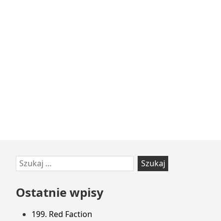
Przejdź
Szukaj:
do
stopki
Ostatnie wpisy
199. Red Faction