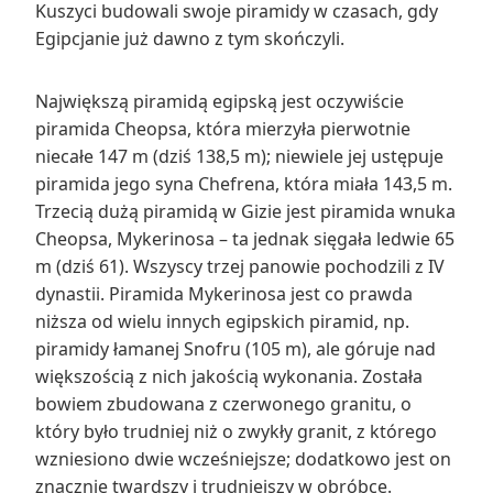
Kuszyci budowali swoje piramidy w czasach, gdy
Egipcjanie już dawno z tym skończyli.
Największą piramidą egipską jest oczywiście
piramida Cheopsa, która mierzyła pierwotnie
niecałe 147 m (dziś 138,5 m); niewiele jej ustępuje
piramida jego syna Chefrena, która miała 143,5 m.
Trzecią dużą piramidą w Gizie jest piramida wnuka
Cheopsa, Mykerinosa – ta jednak sięgała ledwie 65
m (dziś 61). Wszyscy trzej panowie pochodzili z IV
dynastii. Piramida Mykerinosa jest co prawda
niższa od wielu innych egipskich piramid, np.
piramidy łamanej Snofru (105 m), ale góruje nad
większością z nich jakością wykonania. Została
bowiem zbudowana z czerwonego granitu, o
który było trudniej niż o zwykły granit, z którego
wzniesiono dwie wcześniejsze; dodatkowo jest on
znacznie twardszy i trudniejszy w obróbce.