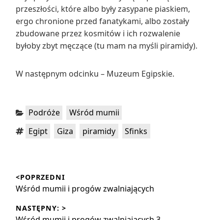
przeszłości, które albo były zasypane piaskiem,
ergo chronione przed fanatykami, albo zostały
zbudowane przez kosmitów i ich rozwalenie
byłoby zbyt męczące (tu mam na myśli piramidy).
W następnym odcinku – Muzeum Egipskie.
Kategorie:
,
Podróże
Wśród mumii
Tagi:
,
,
,
Egipt
Giza
piramidy
Sfinks
Nawigacja
<POPRZEDNI
wpisu
Poprzedni
Wśród mumii i progów zwalniających
wpis:
NASTĘPNY: >
Następny
Wśród mumii i progów zwalniających 3