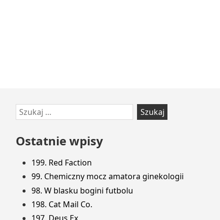
Przejdź
Szukaj:
do
stopki
Ostatnie wpisy
199. Red Faction
99. Chemiczny mocz amatora ginekologii
98. W blasku bogini futbolu
198. Cat Mail Co.
197. Deus Ex