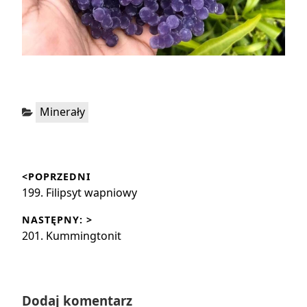
Kategorie:
Minerały
Nawigacja
<POPRZEDNI
wpisu
Poprzedni
199. Filipsyt wapniowy
wpis:
NASTĘPNY: >
Następny
201. Kummingtonit
wpis:
Dodaj komentarz