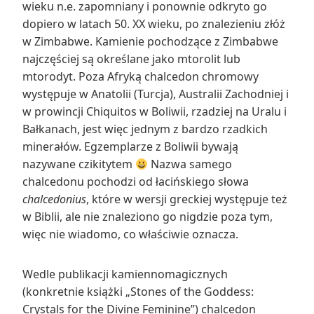
wieku n.e. zapomniany i ponownie odkryto go
dopiero w latach 50. XX wieku, po znalezieniu złóż
w Zimbabwe. Kamienie pochodzące z Zimbabwe
najczęściej są określane jako mtorolit lub
mtorodyt. Poza Afryką chalcedon chromowy
występuje w Anatolii (Turcja), Australii Zachodniej i
w prowincji Chiquitos w Boliwii, rzadziej na Uralu i
Bałkanach, jest więc jednym z bardzo rzadkich
minerałów. Egzemplarze z Boliwii bywają
nazywane czikitytem
Nazwa samego
chalcedonu pochodzi od łacińskiego słowa
chalcedonius
, które w wersji greckiej występuje też
w Biblii, ale nie znaleziono go nigdzie poza tym,
więc nie wiadomo, co właściwie oznacza.
Wedle publikacji kamiennomagicznych
(konkretnie książki „Stones of the Goddess:
Crystals for the Divine Feminine”) chalcedon