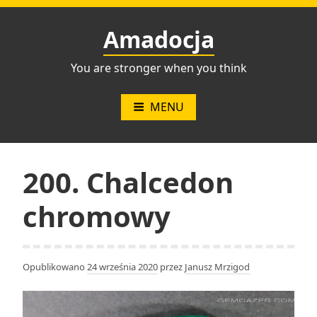
Przejdź
do
Amadocja
treści
You are stronger when you think
MENU
200. Chalcedon
chromowy
Opublikowano
24 września 2020
przez
Janusz Mrzigod