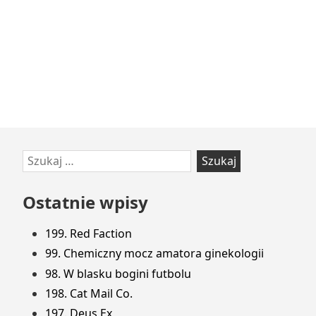
Przejdź
Szukaj:
do
stopki
Ostatnie wpisy
199. Red Faction
99. Chemiczny mocz amatora ginekologii
98. W blasku bogini futbolu
198. Cat Mail Co.
197. Deus Ex