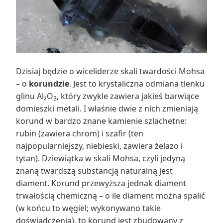
Dzisiaj będzie o wiceliderze skali twardości Mohsa
– o
korundzie
. Jest to krystaliczna odmiana tlenku
glinu Al₂O
, który zwykle zawiera jakieś barwiące
3
domieszki metali. I właśnie dwie z nich zmieniają
korund w bardzo znane kamienie szlachetne:
rubin (zawiera chrom) i szafir (ten
najpopularniejszy, niebieski, zawiera żelazo i
tytan). Dziewiątka w skali Mohsa, czyli jedyną
znaną twardszą substancją naturalną jest
diament. Korund przewyższa jednak diament
trwałością chemiczną – o ile diament można spalić
(w końcu to węgiel; wykonywano takie
doświadczenia), to korund jest zbudowany z