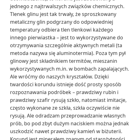
jednego z najtrwalszych związków chemicznych.
Tlenek glinu jest tak trwały, że sproszkowany
metaliczny glin podgrzany do odpowiedniej
temperatury odbiera tlen tlenkowi każdego
innego pierwiastka – jest to wykorzystywane do
otrzymywania szczególnie aktywnych metali (ta
metoda nazywa się aluminotermia). Poza tym pył
glinowy jest składnikiem termitów, mieszanin
wykorzystywanych m.in. w bombach zapalających.
Ale wróćmy do naszych kryształów. Dzięki
twardości korundu istnieje dość prosty sposób
rozpoznawania podróbek – prawdziwy rubin i
prawdziwy szafir rysują szkło, natomiast imitacje,
często wykonane ze szkła, szkła oczywiście nie
rysują. Ale odradzam przeprowadzanie własnych
prób, bo pod zbyt dużym naciskiem można jednak
uszkodzić nawet prawdziwy kamień w biżuterii.
Korund jest minerałem znanym od starożytności,