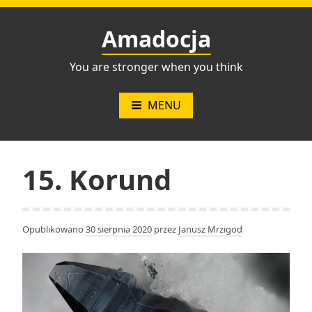
Przejdź
do
Amadocja
treści
You are stronger when you think
MENU
15. Korund
Opublikowano
30 sierpnia 2020
przez
Janusz Mrzigod