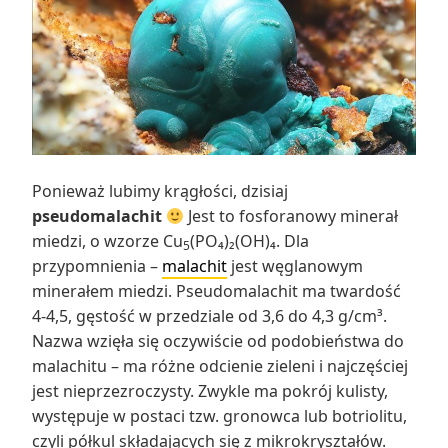
Ponieważ lubimy krągłości, dzisiaj
pseudomalachit
Jest to fosforanowy minerał
miedzi, o wzorze Cu
(PO₄)₂(OH)₄. Dla
5
przypomnienia –
malachit
jest węglanowym
minerałem miedzi. Pseudomalachit ma twardość
4-4,5, gęstość w przedziale od 3,6 do 4,3 g/cm³.
Nazwa wzięła się oczywiście od podobieństwa do
malachitu – ma różne odcienie zieleni i najczęściej
jest nieprzezroczysty. Zwykle ma pokrój kulisty,
występuje w postaci tzw. gronowca lub botriolitu,
czyli półkul składających się z mikrokryształów.