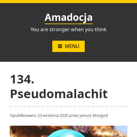
Przejdź
do
Amadocja
treści
You are stronger when you think
MENU
134.
Pseudomalachit
Opublikowano
23 września 2020
przez
Janusz Mrzigod