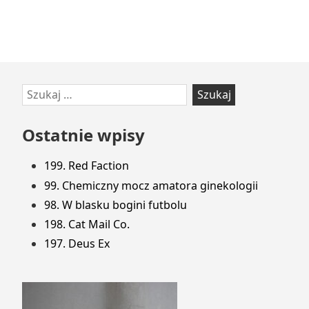
Przejdź
Szukaj:
do
stopki
Ostatnie wpisy
199. Red Faction
99. Chemiczny mocz amatora ginekologii
98. W blasku bogini futbolu
198. Cat Mail Co.
197. Deus Ex