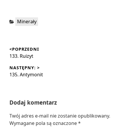
Kategorie:
Minerały
Nawigacja
<POPRZEDNI
wpisu
Poprzedni
133. Ruizyt
wpis:
NASTĘPNY: >
Następny
135. Antymonit
wpis:
Dodaj komentarz
Twój adres e-mail nie zostanie opublikowany.
Wymagane pola są oznaczone
*