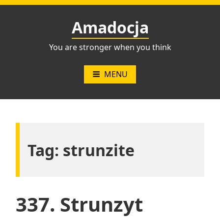
Przejdź
do
Amadocja
treści
You are stronger when you think
MENU
Tag:
strunzite
337. Strunzyt