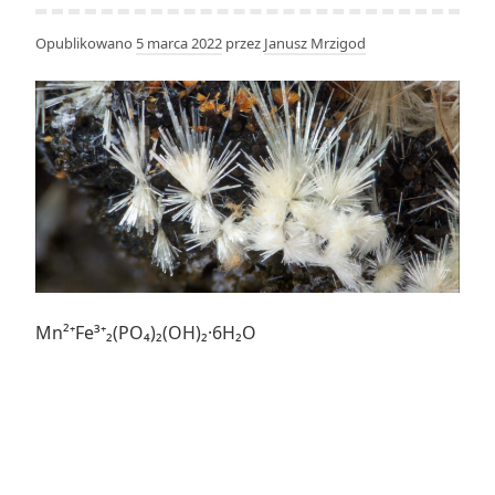
Opublikowano
5 marca 2022
przez
Janusz Mrzigod
Mn²⁺Fe³⁺₂(PO₄)₂(OH)₂·6H₂O