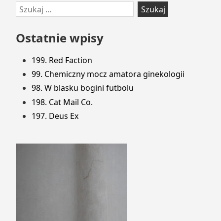
Przejdź
Szukaj:
do
stopki
Ostatnie wpisy
199. Red Faction
99. Chemiczny mocz amatora ginekologii
98. W blasku bogini futbolu
198. Cat Mail Co.
197. Deus Ex