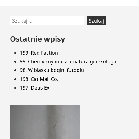
Przejdź
Szukaj:
do
stopki
Ostatnie wpisy
199. Red Faction
99. Chemiczny mocz amatora ginekologii
98. W blasku bogini futbolu
198. Cat Mail Co.
197. Deus Ex