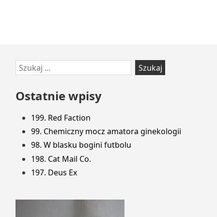
Przejdź
Szukaj:
do
stopki
Ostatnie wpisy
199. Red Faction
99. Chemiczny mocz amatora ginekologii
98. W blasku bogini futbolu
198. Cat Mail Co.
197. Deus Ex