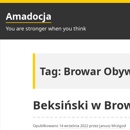
Przejdź
do
Amadocja
treści
You are stronger when you think
Tag:
Browar Obyw
Beksiński w Bro
Opublikowano
14 września 2022
przez
Janusz Mrzigod