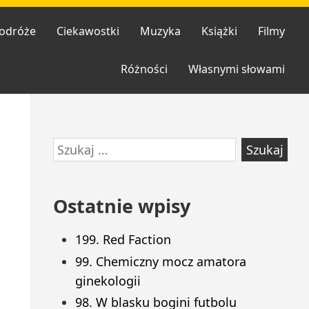
odróże
Ciekawostki
Muzyka
Książki
Filmy
Różności
Własnymi słowami
Przejdź
Szukaj:
do
stopki
Ostatnie wpisy
199. Red Faction
99. Chemiczny mocz amatora
ginekologii
98. W blasku bogini futbolu