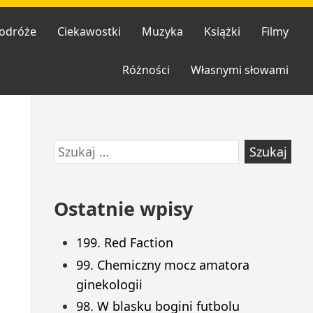
odróże
Ciekawostki
Muzyka
Książki
Filmy
Różności
Własnymi słowami
Przejdź
Szukaj:
do
stopki
Ostatnie wpisy
199. Red Faction
99. Chemiczny mocz amatora
ginekologii
98. W blasku bogini futbolu