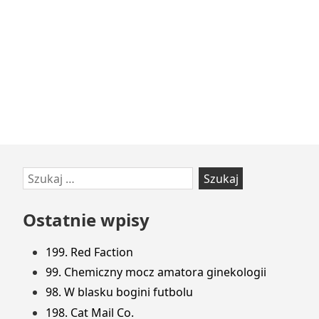
Przejdź
Szukaj:
do
stopki
Ostatnie wpisy
199. Red Faction
99. Chemiczny mocz amatora ginekologii
98. W blasku bogini futbolu
198. Cat Mail Co.