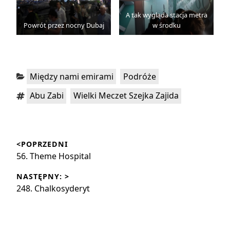
A tak wygląda stacja metra
Powrót przez nocny Dubaj
w środku
Kategorie:
,
Między nami emirami
Podróże
Tagi:
,
Abu Zabi
Wielki Meczet Szejka Zajida
Nawigacja
<POPRZEDNI
wpisu
Poprzedni
56. Theme Hospital
wpis:
NASTĘPNY: >
Następny
248. Chalkosyderyt
wpis: