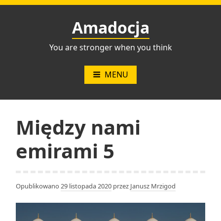
Przejdź
do
Amadocja
treści
You are stronger when you think
MENU
Między nami
emirami 5
Opublikowano
29 listopada 2020
przez
Janusz Mrzigod