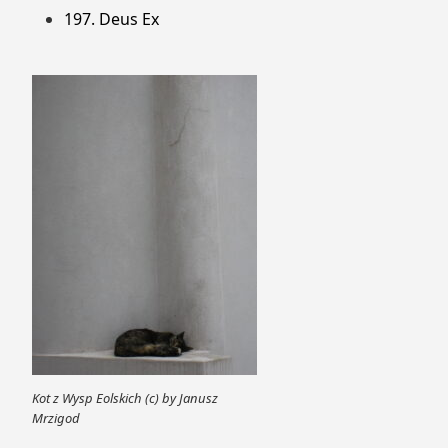
197. Deus Ex
Kot z Wysp Eolskich (c) by Janusz
Mrzigod