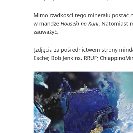
Mimo rzadkości tego minerału postać n
w mandze
Houseki no Kuni
. Natomiast m
zauważyć.
[zdjęcia za pośrednictwem strony minda
Esche; Bob Jenkins, RRUF; ChiappinoMin