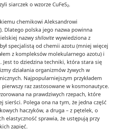
li siarczek o wzorze CuFeS₂.
jskiemu chemikowi Aleksandrowi
). Dlatego polska jego nazwa powinna
gielskiej nazwy
shilovite
wywiedziona z
 był specjalistą od chemii azotu (mniej więcej
isałem z kompleksów molekularnego azotu) i
Jest to dziedzina techniki, która stara się
izmy działania organizmów żywych w
hnicznych. Najpopularniejszym przykładem
”, pierwszy raz zastosowane w kosmonautyce.
 wzorowana na prawdziwych rzepach, które
ej sierści. Polega ona na tym, że jedna część
tikowych haczyków, a druga – z pętelek, o
ich elastyczność sprawia, że ustępują przy
kich zapięć.