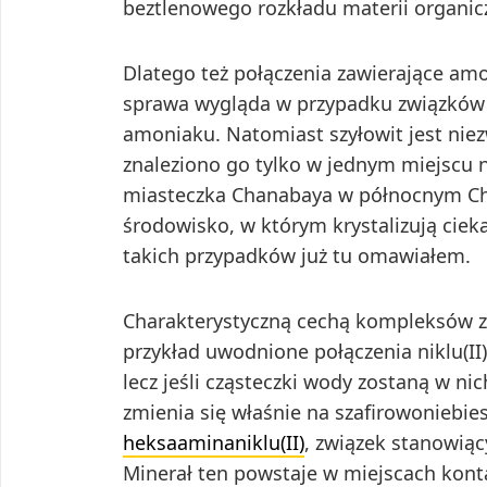
beztlenowego rozkładu materii organiczne
Dlatego też połączenia zawierające amo
sprawa wygląda w przypadku związków
amoniaku. Natomiast szyłowit jest nie
znaleziono go tylko w jednym miejscu n
miasteczka Chanabaya w północnym Chil
środowisko, w którym krystalizują ciek
takich przypadków już tu omawiałem.
Charakterystyczną cechą kompleksów z
przykład uwodnione połączenia niklu(II) 
lecz jeśli cząsteczki wody zostaną w n
zmienia się właśnie na szafirowoniebies
heksaaminaniklu(II)
, związek stanowią
Minerał ten powstaje w miejscach kont