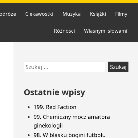
odróże
Ciekawostki
Muzyka
Książki
Filmy
Różności
Własnymi słowami
Przejdź
Szukaj:
do
stopki
Ostatnie wpisy
199. Red Faction
99. Chemiczny mocz amatora
ginekologii
98. W blasku bogini futbolu