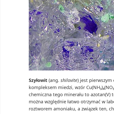
Szyłowit
(ang.
shilovite
) jest pierwszy
kompleksem miedzi, wzór Cu(NH₃)₄(NO₃)
chemiczna tego minerału to azotan(V) te
można względnie łatwo otrzymać w lab
roztworem amoniaku, a związek ten, ch