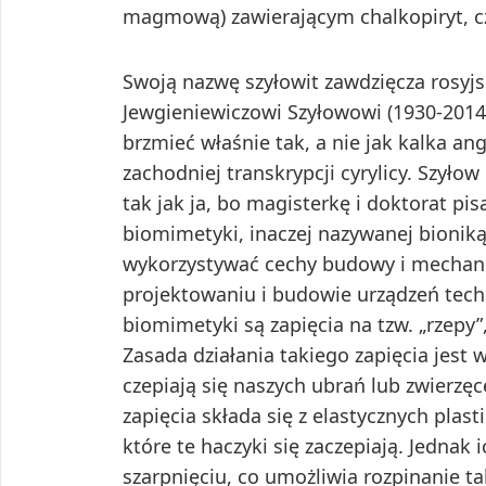
magmową) zawierającym chalkopiryt, czy
Swoją nazwę szyłowit zawdzięcza rosy
Jewgieniewiczowi Szyłowowi (1930-2014
brzmieć właśnie tak, a nie jak kalka an
zachodniej transkrypcji cyrylicy. Szyłow
tak jak ja, bo magisterkę i doktorat p
biomimetyki, inaczej nazywanej bioniką. 
wykorzystywać cechy budowy i mechan
projektowaniu i budowie urządzeń tec
biomimetyki są zapięcia na tzw. „rzepy
Zasada działania takiego zapięcia jest
czepiają się naszych ubrań lub zwierzęc
zapięcia składa się z elastycznych plas
które te haczyki się zaczepiają. Jednak 
szarpnięciu, co umożliwia rozpinanie ta