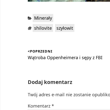
Kategorie:
Minerały
Tagi:
,
shilovite
szyłowit
Nawigacja
<POPRZEDNI
wpisu
Poprzedni
Wątroba Oppenheimera i sępy z FBI
wpis:
Dodaj komentarz
Twój adres e-mail nie zostanie opublik
Komentarz
*