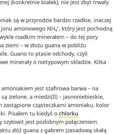
j (konkretnie białek), nie jest zbyt trwały.
niak są w przyrodzie bardzo rzadkie, inaczej
 jonu amonowego NH₄⁺, który jest pochodną
zwykle rzadkim minerałem – do tej pory
a ziemi – w złożu guana w pobliżu
e. Guano to ptasie odchody, czyli
awe minerały o nietypowym składzie. Kilka
 amoniakiem jest szafirowa barwa – na
są zielone, a miedzi(II) – jasnoniebieskie,
ich zastąpione cząsteczkami amoniaku, kolor
ki. Pisałem tu kiedyś o
chlorku
cy szyłowit jest podobnym połączeniem.
aktu złóż guana z gabrem (zasadową skałą