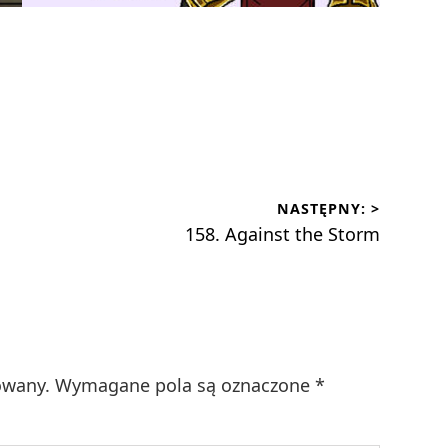
NASTĘPNY: >
Następny
158. Against the Storm
wpis:
owany.
Wymagane pola są oznaczone
*