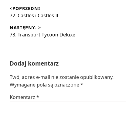
Nawigacja
<POPRZEDNI
wpisu
Poprzedni
72. Castles i Castles II
wpis:
NASTĘPNY: >
Następny
73. Transport Tycoon Deluxe
wpis:
Dodaj komentarz
Twój adres e-mail nie zostanie opublikowany.
Wymagane pola są oznaczone
*
Komentarz
*