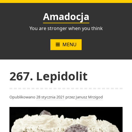
Przejdź
do
Amadocja
treści
You are stronger when you think
MENU
267. Lepidolit
Opublikowano
28 stycznia 2021
przez
Janusz Mrzigod