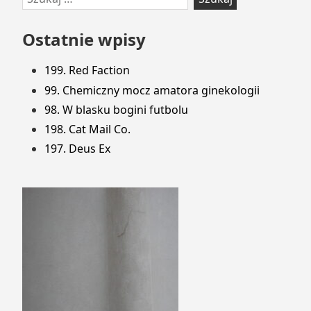
do
stopki
Ostatnie wpisy
199. Red Faction
99. Chemiczny mocz amatora ginekologii
98. W blasku bogini futbolu
198. Cat Mail Co.
197. Deus Ex