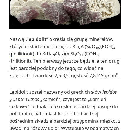
Nazwą „
lepidolit
” określa się grupę minerałów,
których skład zmienia się od KLi₂Al(Si₄O₁₀)(F,OH)₂
(
polilitionit
) do K(Li₁.₅Al₁.₅)(AlSi₃O₁₀)(F,OH)₂
(trilitionit). Ten pierwszy jeszcze będzie, a ten drugi
jest bardziej podobny do tego, co widać na
zdjęciach. Twardość 2,5-3,5, gęstość 2,8-2,9 g/cm³.
Lepidolit został nazwany od greckich słów
lepidos
„łuska” i
lithos
„kamień”, czyli jest to „kamień
łuskowy”, jednak to określenie bardziej pasuje do
politionitu, natomiast lepidolit o bardziej
pośrednim składzie bardziej przypomina mięsko, z
uwagi na różowy kolor. Występuje w pegmatytach