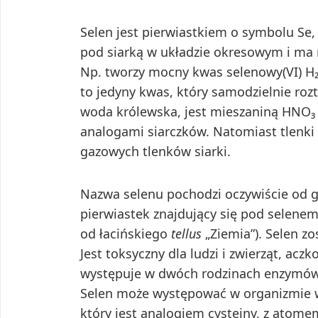
Selen jest pierwiastkiem o symbolu Se, 
pod siarką w układzie okresowym i ma 
Np. tworzy mocny kwas selenowy(VI) H₂S
to jedyny kwas, który samodzielnie rozt
woda królewska, jest mieszaniną HNO₃ i 
analogami siarczków. Natomiast tlenki 
gazowych tlenków siarki.
Nazwa selenu pochodzi oczywiście od 
pierwiastek znajdujący się pod selenem
od łacińskiego
tellus
„Ziemia”). Selen zo
Jest toksyczny dla ludzi i zwierząt, ac
występuje w dwóch rodzinach enzymów i
Selen może występować w organizmie w
który jest analogiem cysteiny, z atome