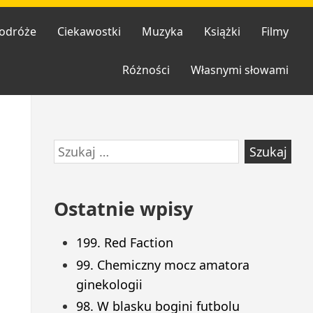
odróże
Ciekawostki
Muzyka
Książki
Filmy
Różności
Własnymi słowami
Przejdź
Szukaj:
do
stopki
Ostatnie wpisy
199. Red Faction
99. Chemiczny mocz amatora
ginekologii
98. W blasku bogini futbolu