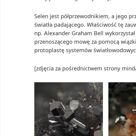
Selen jest półprzewodnikiem, a jego pr
światła padającego. Właściwość tę zau
np. Alexander Graham Bell wykorzystał 
przenoszącego mowę za pomocą wiązki św
protoplastę systemów światłowodowyc
[zdjęcia za pośrednictwem strony mind