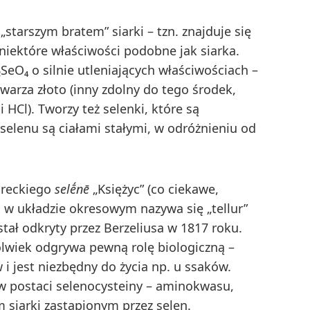
„starszym bratem” siarki – tzn. znajduje się
niektóre właściwości podobne jak siarka.
eO₄ o silnie utleniających właściwościach –
warza złoto (inny zdolny do tego środek,
HCl). Tworzy też selenki, które są
selenu są ciałami stałymi, w odróżnieniu od
greckiego
selḗnē
„Księżyc” (co ciekawe,
 w układzie okresowym nazywa się „tellur”
stał odkryty przez Berzeliusa w 1817 roku.
zkolwiek odgrywa pewną rolę biologiczną –
 jest niezbędny do życia np. u ssaków.
 postaci selenocysteiny – aminokwasu,
m siarki zastąpionym przez selen.