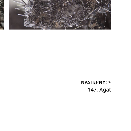
NASTĘPNY: >
Następny
147. Agat
wpis: