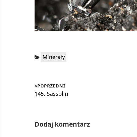
Kategorie:
Minerały
Nawigacja
<POPRZEDNI
wpisu
Poprzedni
145. Sassolin
wpis:
Dodaj komentarz