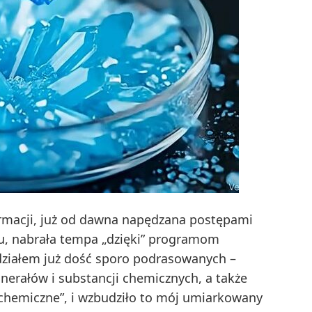
formacji, już od dawna napędzana postępami
u, nabrała tempa „dzięki” programom
idziałem już dość sporo podrasowanych –
inerałów i substancji chemicznych, a także
 chemiczne”, i wzbudziło to mój umiarkowany