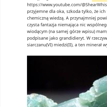
https://www.youtube.com/@ShearWhispe
przyjemne dla oka, szkoda tylko, że ich 
chemiczną wiedzą. A przynajmniej powinn
czysta fantazja niemająca nic wspólneg
wiodącym (na samej górze wpisu) mamy „
podpisane jako grandidieryt. W rzeczyw
siarczanu(VI) miedzi(II), a ten minerał