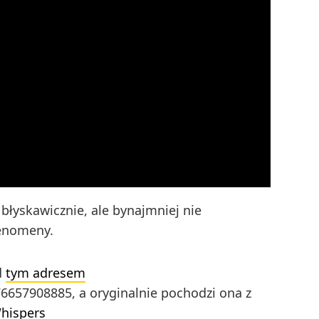
i błyskawicznie, ale bynajmniej nie
fenomeny.
d
tym adresem
657908885, a oryginalnie pochodzi ona z
hispers