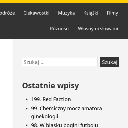
odróże
Ciekawostki
Muzyka
Książki
Filmy
Różności
Własnymi słowami
Przejdź
Szukaj:
do
stopki
Ostatnie wpisy
199. Red Faction
99. Chemiczny mocz amatora
ginekologii
98. W blasku bogini futbolu