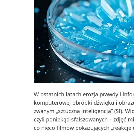
W ostatnich latach erozja prawdy i in
komputerowej obróbki dźwięku i obraz
zwanym „sztuczną inteligencją” (SI). W
czyli poniekąd sfałszowanych – zdjęć m
co nieco filmów pokazujących „reakcje