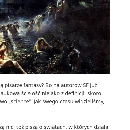
 pisarze fantasy? Bo na autorów SF już
kową ścisłość niejako z definicji, skoro
o „science”. Jak swego czasu widzieliśmy,
ą nic, toż piszą o światach, w których działa