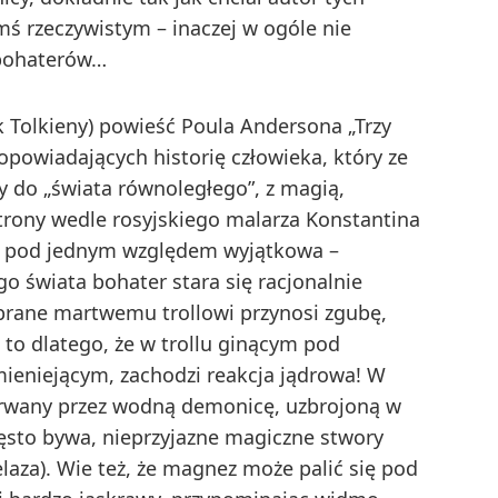
mś rzeczywistym – inaczej w ogóle nie
 bohaterów…
k Tolkieny) powieść Poula Andersona „Trzy
k opowiadających historię człowieka, który ze
y do „świata równoległego”, z magią,
trony wedle rosyjskiego malarza Konstantina
t pod jednym względem wyjątkowa –
 świata bohater stara się racjonalnie
abrane martwemu trollowi przynosi zgubę,
 to dlatego, że w trollu ginącym pod
ieniejącym, zachodzi reakcja jądrowa! W
wany przez wodną demonicę, uzbrojoną w
zęsto bywa, nieprzyjazne magiczne stwory
laza). Wie też, że magnez może palić się pod