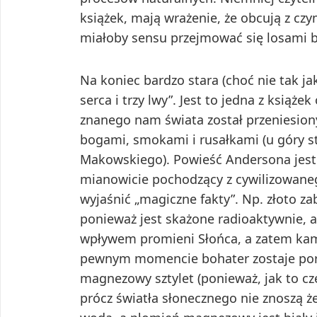
książek, mają wrażenie, że obcują z czy
miałoby sensu przejmować się losami
Na koniec bardzo stara (choć nie tak ja
serca i trzy lwy”. Jest to jedna z książe
znanego nam świata został przeniesion
bogami, smokami i rusałkami (u góry s
Makowskiego). Powieść Andersona jes
mianowicie pochodzący z cywilizowanego
wyjaśnić „magiczne fakty”. Np. złoto z
ponieważ jest skażone radioaktywnie, a
wpływem promieni Słońca, a zatem kam
pewnym momencie bohater zostaje por
magnezowy sztylet (ponieważ, jak to c
prócz światła słonecznego nie znoszą że