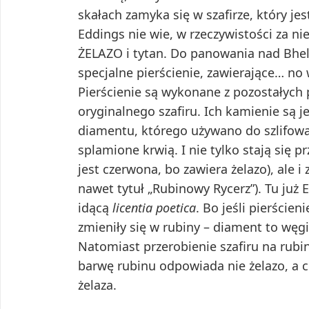
skałach zamyka się w szafirze, który jes
Eddings nie wie, w rzeczywistości za ni
ŻELAZO i tytan. Do panowania nad Bhe
specjalne pierścienie, zawierające… no 
Pierścienie są wykonane z pozostałych
oryginalnego szafiru. Ich kamienie są 
diamentu, którego używano do szlifow
splamione krwią. I nie tylko stają się p
jest czerwona, bo zawiera żelazo), ale i
nawet tytuł „Rubinowy Rycerz”). Tu już
idącą
licentia poetica
. Bo jeśli pierście
zmieniły się w rubiny – diament to węgie
Natomiast przerobienie szafiru na rubi
barwę rubinu odpowiada nie żelazo, a c
żelaza.