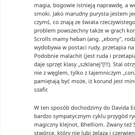
magia, bogowie istnieją naprawdę, a wo
smoki. Jako marudny purysta jestem je
czymś, co znają ze świata rzeczywistego
problem powszechny także w grach komp
Scrolls mamy heban (ang. „ebony”, rodz
wydobywa w postaci rudy, przetapia na 
Podobnie malachit (jest ruda i przetapi
daje sprzęt klasy „szklanej”(!!!). Stal o
nie z węglem, tylko z tajemniczym „cor
pamiętają być może, iż korund jest min
szafir.
W ten sposób dochodzimy do Davida Ed
bardzo sympatycznym cyklu przygód ry
magiczny klejnot, Bhelliom. Zwany też 
stwórcę, który nie lubi żelaza i czerwie