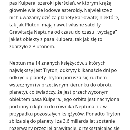
pas Kuipera, szeroki pierścień, w którym krążą
głównie wielkie lodowe asteroidy. Największe z
nich uważamy dziś za planety karłowate; niektóre,
tak jak Pluton, mają nawet własne satelity.
Grawitacja Neptuna od czasu do czasu „wyciąga”
jakieś obiekty z pasa Kuipera, tak jak się to
zdarzyło z Plutonem.
Neptun ma 14 znanych księżyców, z których
największy jest Tryton, odkryty kilkanaście dni po
odkryciu planety. Tryton porusza się ruchem
wstecznym (w przeciwnym kierunku do obrotu
planety), co świadczy, że jest przechwyconym
obiektem pasa Kuipera. Jego orbita jest nachylona
pod innym kątem do równika Neptuna niż w
przypadku pozostałych księżyców. Ponadto Tryton
zbliża się do planety i za 3,6 miliarda lat zostanie
rozerwany przez jej grawitację, przekształcając się