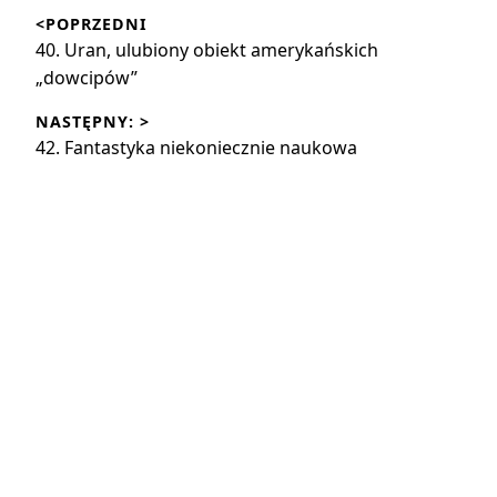
<POPRZEDNI
wpisu
Poprzedni
40. Uran, ulubiony obiekt amerykańskich
wpis:
„dowcipów”
NASTĘPNY: >
Następny
42. Fantastyka niekoniecznie naukowa
wpis: