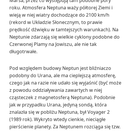
Marsa, przez co występują tam podobne pory
roku. Atmosfera Neptuna waży półtorej Ziemi i
wieją w niej wiatry dochodzące do 2100 km/h
(rekord w Układzie Słonecznym, to prawie
prędkość dźwięku w tamtejszych warunkach). Na
Neptunie zdarzają się wielkie cyklony podobne do
Czerwonej Plamy na Jowiszu, ale nie tak
długotrwałe.
Pod względem budowy Neptun jest bliźniaczo
podobny do Urana, ale ma cieplejszą atmosferę,
czego jak na razie nie udało się wyjaśnić (być może
z powodu oddziaływania zawartych w niej
cząsteczek z magnetosferą Neptuna). Podobnie
jak w przypadku Urana, jedyną sondą, która
znalazła się w pobliżu Neptuna, był Voyager 2
(1989 rok). Wykryto wtedy cienkie, nieciągłe
pierścienie planety. Za Neptunem rozciąga się tzw.