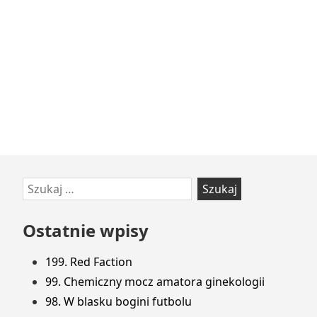
Przejdź
Szukaj:
do
stopki
Ostatnie wpisy
199. Red Faction
99. Chemiczny mocz amatora ginekologii
98. W blasku bogini futbolu