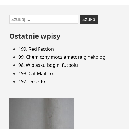
Przejdź
Szukaj:
do
stopki
Ostatnie wpisy
199. Red Faction
99. Chemiczny mocz amatora ginekologii
98. W blasku bogini futbolu
198. Cat Mail Co.
197. Deus Ex