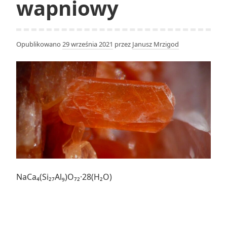
wapniowy
Opublikowano
29 września 2021
przez
Janusz Mrzigod
NaCa₄(Si₂₇Al₉)O₇₂·28(H₂O)