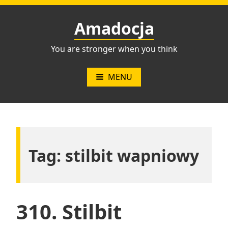
Przejdź
do
Amadocja
treści
You are stronger when you think
MENU
Tag:
stilbit wapniowy
310. Stilbit