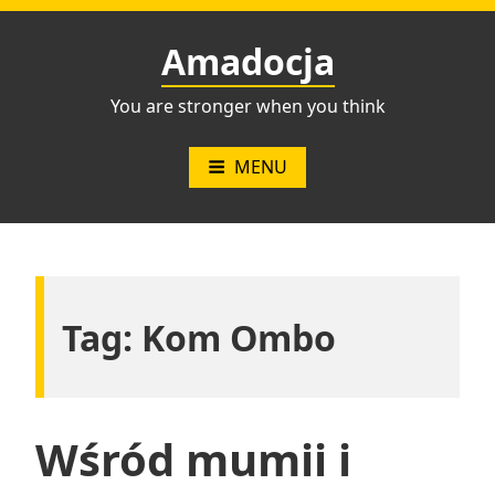
Przejdź
do
Amadocja
treści
You are stronger when you think
MENU
Tag:
Kom Ombo
Wśród mumii i