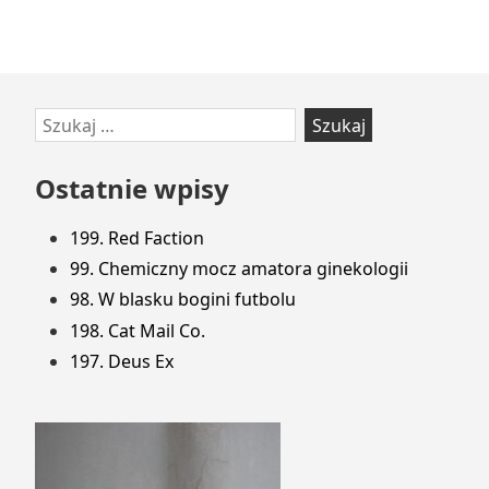
Przejdź
Szukaj:
do
stopki
Ostatnie wpisy
199. Red Faction
99. Chemiczny mocz amatora ginekologii
98. W blasku bogini futbolu
198. Cat Mail Co.
197. Deus Ex