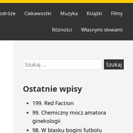
odróże
Ciekawostki
Muzyka
Książki
Filmy
Różności
Własnymi słowami
Przejdź
Szukaj:
do
stopki
Ostatnie wpisy
199. Red Faction
99. Chemiczny mocz amatora
ginekologii
98. W blasku bogini futbolu