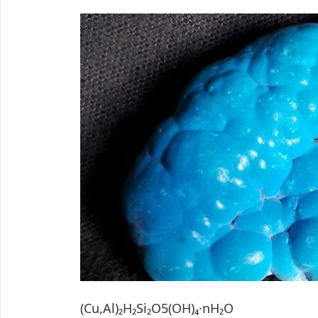
(Cu,Al)₂H₂Si₂O5(OH)₄·nH₂O