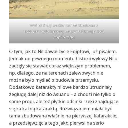
Wzdłuż drogi na Abu Simbel zbudowano
trzydziestokilometrowy mur, za którym jest coś
wojskowego.
O tym, jak to Nil dawał życie Egiptowi, już pisałem.
Jednak od pewnego momentu historii wylewy Nilu
zaczęły się stawać coraz większym problemem,
np. dlatego, że na terenach zalewowych nie
można było myśleć o budowie przemysłu.
Dodatkowo katarakty nilowe bardzo utrudniały
żeglugę dalej niż do Asuanu – a chodzi nie tylko o
same progi, ale też płytkie odcinki rzeki znajdujące
się za każdą kataraktą. Rozwiązaniem miała być
tama zbudowana właśnie na pierwszej katarakcie,
a przedsięwzięcia tego jako pierwsi na serio