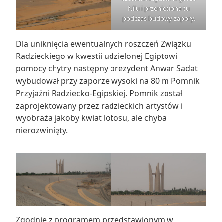
Nilu i przeniesiona tu
podczas budowy zapory.
Dla uniknięcia ewentualnych roszczeń Związku
Radzieckiego w kwestii udzielonej Egiptowi
pomocy chytry następny prezydent Anwar Sadat
wybudował przy zaporze wysoki na 80 m Pomnik
Przyjaźni Radziecko-Egipskiej. Pomnik został
zaprojektowany przez radzieckich artystów i
wyobraża jakoby kwiat lotosu, ale chyba
nierozwinięty.
Zgodnie z programem przedstawionym w