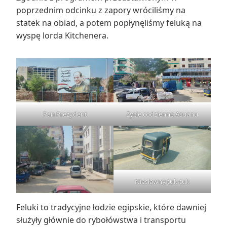
poprzednim odcinku z zapory wróciliśmy na
statek na obiad, a potem popłynęliśmy feluką na
wyspę lorda Kitchenera.
Pan Prezydent
Życie codzienne Asuanu
Niesławny tuk-tuk
Feluki to tradycyjne łodzie egipskie, które dawniej
służyły głównie do rybołówstwa i transportu