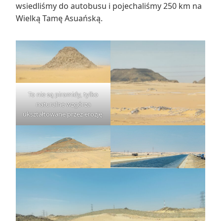
wsiedliśmy do autobusu i pojechaliśmy 250 km na
Wielką Tamę Asuańską.
To nie są piramidy, tylko
naturalne wzgórza
ukształtowane przez erozję.