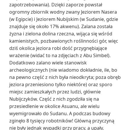
zapotrzebowania). Dzięki zaporze powstał
ogromny zbiornik wodny zwany Jeziorem Nasera
(w Egipcie) i Jeziorem Nubijskim (w Sudanie, gdzie
znajduje się około 17% akwenu). Zalana została
żyzna i zielona dolina rzeczna, wijąca się wśród
kamienistych, pozbawionych roślinności gór, więc
dziś okolica jeziora robi dość przygnębiające
wrażenie (widać to na zdjęciach z Abu Simbel).
Dodatkowo zalano wiele stanowisk
archeologicznych (nie wiadomo dokładnie, ile, bo
na pewno część z nich była nieodkryta; poza obręb
jeziora przeniesiono tylko niektóre) oraz sporo
miejsc zamieszkałych przez ludzi, głównie
Nubijczyków. Część z nich zgodziła się na
przesiedlenie w okolice Asuanu, ale wielu
wyemigrowało do Sudanu. A podczas budowy
zginęło 8 tysięcy robotników! Główną przyczyną
nie były jednak wypadki przy pracy, a upały.