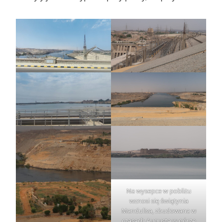
Na wysepce w pobliżu
wznosi się świątynia
Mandulisa, zbudowana w
czasach Augusta w górze