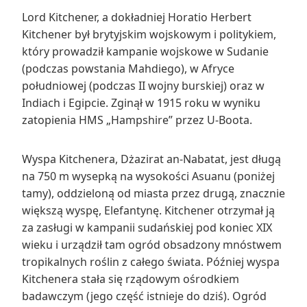
Lord Kitchener, a dokładniej Horatio Herbert
Kitchener był brytyjskim wojskowym i politykiem,
który prowadził kampanie wojskowe w Sudanie
(podczas powstania Mahdiego), w Afryce
południowej (podczas II wojny burskiej) oraz w
Indiach i Egipcie. Zginął w 1915 roku w wyniku
zatopienia HMS „Hampshire” przez U-Boota.
Wyspa Kitchenera, Dżazirat an-Nabatat, jest długą
na 750 m wysepką na wysokości Asuanu (poniżej
tamy), oddzieloną od miasta przez drugą, znacznie
większą wyspę, Elefantynę. Kitchener otrzymał ją
za zasługi w kampanii sudańskiej pod koniec XIX
wieku i urządził tam ogród obsadzony mnóstwem
tropikalnych roślin z całego świata. Później wyspa
Kitchenera stała się rządowym ośrodkiem
badawczym (jego część istnieje do dziś). Ogród