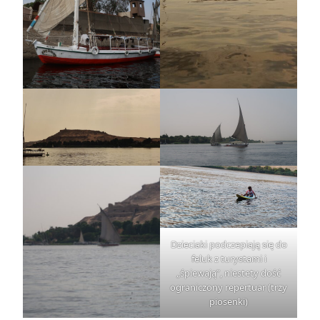
Dzieciaki podczepiają się do
feluk z turystami i
„śpiewają”, niestety dość
ograniczony repertuar (trzy
piosenki)