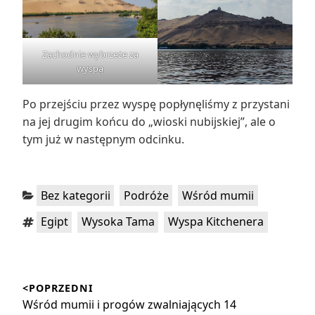
Zachodnie wybrzeże za
wyspą
Po przejściu przez wyspę popłynęliśmy z przystani
na jej drugim końcu do „wioski nubijskiej”, ale o
tym już w następnym odcinku.
Kategorie:
,
,
Bez kategorii
Podróże
Wśród mumii
Tagi:
,
,
Egipt
Wysoka Tama
Wyspa Kitchenera
Nawigacja
<POPRZEDNI
wpisu
Poprzedni
Wśród mumii i progów zwalniających 14