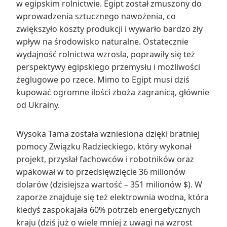
w egipskim rolnictwie. Egipt został zmuszony do
wprowadzenia sztucznego nawożenia, co
zwiększyło koszty produkcji i wywarło bardzo zły
wpływ na środowisko naturalne. Ostatecznie
wydajność rolnictwa wzrosła, poprawiły się też
perspektywy egipskiego przemysłu i możliwości
żeglugowe po rzece. Mimo to Egipt musi dziś
kupować ogromne ilości zboża zagranicą, głównie
od Ukrainy.
Wysoka Tama została wzniesiona dzięki bratniej
pomocy Związku Radzieckiego, który wykonał
projekt, przysłał fachowców i robotników oraz
wpakował w to przedsięwzięcie 36 milionów
dolarów (dzisiejsza wartość – 351 milionów $). W
zaporze znajduje się też elektrownia wodna, która
kiedyś zaspokajała 60% potrzeb energetycznych
kraju (dziś już o wiele mniej z uwagi na wzrost