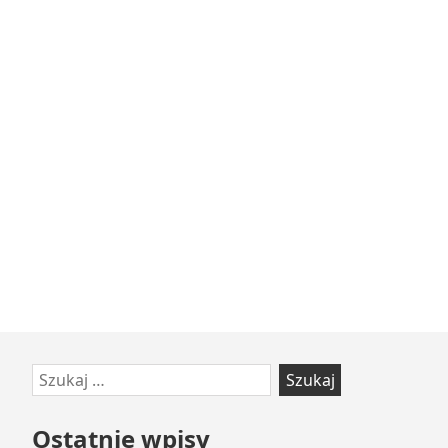
Przejdź
Szukaj:
do
stopki
Ostatnie wpisy