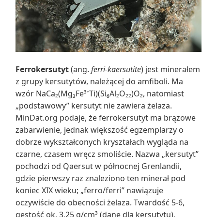
Ferrokersutyt
(ang.
ferri-kaersutite
) jest minerałem
z grupy kersutytów, należącej do amfiboli. Ma
wzór NaCa₂(Mg₃Fe³⁺Ti)(Si₆Al₂O₂₂)O₂, natomiast
„podstawowy” kersutyt nie zawiera żelaza.
MinDat.org podaje, że ferrokersutyt ma brązowe
zabarwienie, jednak większość egzemplarzy o
dobrze wykształconych kryształach wygląda na
czarne, czasem wręcz smoliście. Nazwa „kersutyt”
pochodzi od Qaersut w północnej Grenlandii,
gdzie pierwszy raz znaleziono ten minerał pod
koniec XIX wieku; „ferro/ferri” nawiązuje
oczywiście do obecności żelaza. Twardość 5-6,
gęstość ok. 3,25 g/cm³ (dane dla kersutytu).