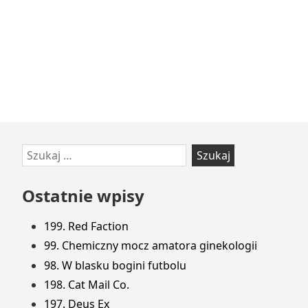
Przejdź
Szukaj:
do
stopki
Ostatnie wpisy
199. Red Faction
99. Chemiczny mocz amatora ginekologii
98. W blasku bogini futbolu
198. Cat Mail Co.
197. Deus Ex