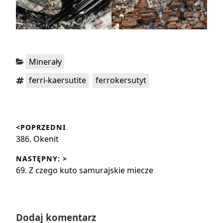
Kategorie:
Minerały
Tagi:
,
ferri-kaersutite
ferrokersutyt
Nawigacja
<POPRZEDNI
wpisu
Poprzedni
386. Okenit
wpis:
NASTĘPNY: >
Następny
69. Z czego kuto samurajskie miecze
wpis:
Dodaj komentarz