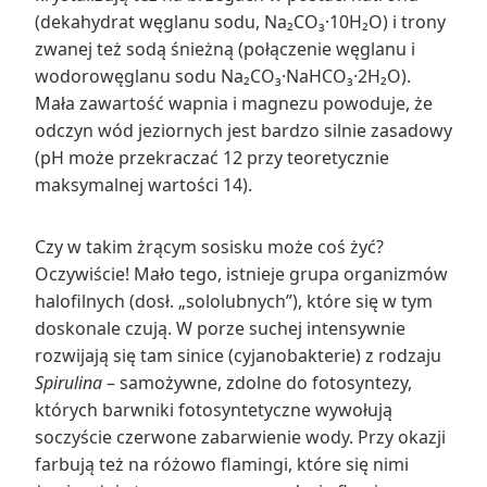
(dekahydrat węglanu sodu, Na₂CO₃·10H₂O) i trony
zwanej też sodą śnieżną (połączenie węglanu i
wodorowęglanu sodu Na₂CO₃·NaHCO₃·2H₂O).
Mała zawartość wapnia i magnezu powoduje, że
odczyn wód jeziornych jest bardzo silnie zasadowy
(pH może przekraczać 12 przy teoretycznie
maksymalnej wartości 14).
Czy w takim żrącym sosisku może coś żyć?
Oczywiście! Mało tego, istnieje grupa organizmów
halofilnych (dosł. „sololubnych”), które się w tym
doskonale czują. W porze suchej intensywnie
rozwijają się tam sinice (cyjanobakterie) z rodzaju
Spirulina
– samożywne, zdolne do fotosyntezy,
których barwniki fotosyntetyczne wywołują
soczyście czerwone zabarwienie wody. Przy okazji
farbują też na różowo flamingi, które się nimi