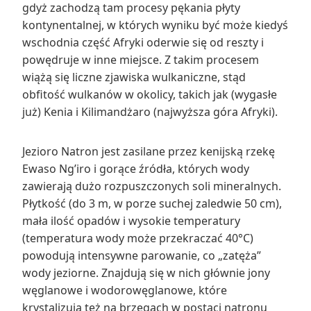
gdyż zachodzą tam procesy pękania płyty
kontynentalnej, w których wyniku być może kiedyś
wschodnia część Afryki oderwie się od reszty i
powędruje w inne miejsce. Z takim procesem
wiążą się liczne zjawiska wulkaniczne, stąd
obfitość wulkanów w okolicy, takich jak (wygasłe
już) Kenia i Kilimandżaro (najwyższa góra Afryki).
Jezioro Natron jest zasilane przez kenijską rzekę
Ewaso Ng’iro i gorące źródła, których wody
zawierają dużo rozpuszczonych soli mineralnych.
Płytkość (do 3 m, w porze suchej zaledwie 50 cm),
mała ilość opadów i wysokie temperatury
(temperatura wody może przekraczać 40°C)
powodują intensywne parowanie, co „zatęża”
wody jeziorne. Znajdują się w nich głównie jony
węglanowe i wodorowęglanowe, które
krystalizują też na brzegach w postaci natronu