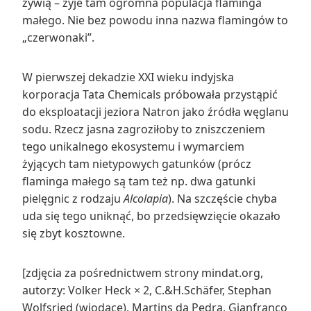
żywią – żyje tam ogromna populacja flaminga
małego. Nie bez powodu inna nazwa flamingów to
„czerwonaki”.
W pierwszej dekadzie XXI wieku indyjska
korporacja Tata Chemicals próbowała przystąpić
do eksploatacji jeziora Natron jako źródła węglanu
sodu. Rzecz jasna zagroziłoby to zniszczeniem
tego unikalnego ekosystemu i wymarciem
żyjących tam nietypowych gatunków (prócz
flaminga małego są tam też np. dwa gatunki
pielęgnic z rodzaju
Alcolapia
). Na szczęście chyba
uda się tego uniknąć, bo przedsięwzięcie okazało
się zbyt kosztowne.
[zdjęcia za pośrednictwem strony mindat.org,
autorzy: Volker Heck × 2, C.&H.Schäfer, Stephan
Wolfsried (wiodące), Martins da Pedra, Gianfranco