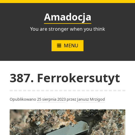
Przejdź
do
Amadocja
treści
You are stronger when you think
MENU
387. Ferrokersutyt
Opublikowano
25 sierpnia 2023
przez
Janusz Mrzigod