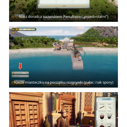
Nasz doradca nazwiskiem Penultimo („przedostatni”)
Nasze miasteczko na początku rozgrywki (pałac i tak spory)