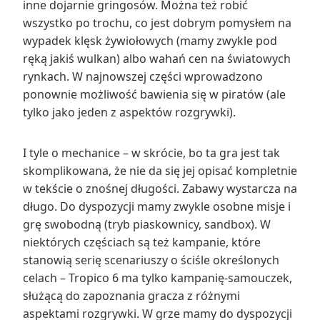
inne dojarnie gringosów. Można też robić
wszystko po trochu, co jest dobrym pomysłem na
wypadek klęsk żywiołowych (mamy zwykle pod
ręką jakiś wulkan) albo wahań cen na światowych
rynkach. W najnowszej części wprowadzono
ponownie możliwość bawienia się w piratów (ale
tylko jako jeden z aspektów rozgrywki).
I tyle o mechanice – w skrócie, bo ta gra jest tak
skomplikowana, że nie da się jej opisać kompletnie
w tekście o znośnej długości. Zabawy wystarcza na
długo. Do dyspozycji mamy zwykle osobne misje i
grę swobodną (tryb piaskownicy, sandbox). W
niektórych częściach są też kampanie, które
stanowią serię scenariuszy o ściśle określonych
celach – Tropico 6 ma tylko kampanię-samouczek,
służącą do zapoznania gracza z różnymi
aspektami rozgrywki. W grze mamy do dyspozycji