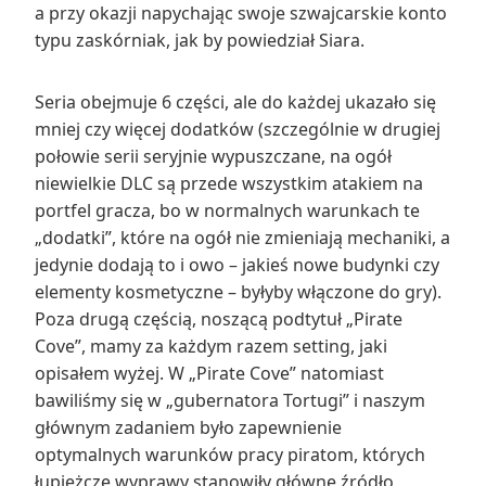
a przy okazji napychając swoje szwajcarskie konto
typu zaskórniak, jak by powiedział Siara.
Seria obejmuje 6 części, ale do każdej ukazało się
mniej czy więcej dodatków (szczególnie w drugiej
połowie serii seryjnie wypuszczane, na ogół
niewielkie DLC są przede wszystkim atakiem na
portfel gracza, bo w normalnych warunkach te
„dodatki”, które na ogół nie zmieniają mechaniki, a
jedynie dodają to i owo – jakieś nowe budynki czy
elementy kosmetyczne – byłyby włączone do gry).
Poza drugą częścią, noszącą podtytuł „Pirate
Cove”, mamy za każdym razem setting, jaki
opisałem wyżej. W „Pirate Cove” natomiast
bawiliśmy się w „gubernatora Tortugi” i naszym
głównym zadaniem było zapewnienie
optymalnych warunków pracy piratom, których
łupieżcze wyprawy stanowiły główne źródło