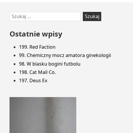
Przejdź
Szukaj:
do
stopki
Ostatnie wpisy
199. Red Faction
99. Chemiczny mocz amatora ginekologii
98. W blasku bogini futbolu
198. Cat Mail Co.
197. Deus Ex