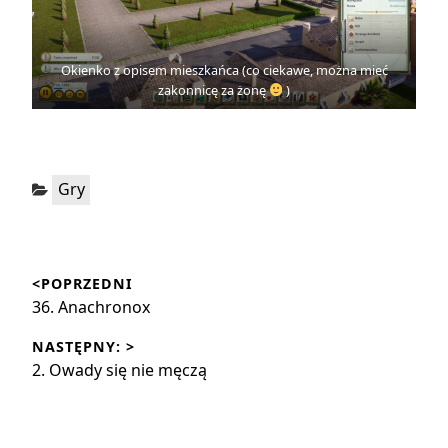
Okienko z opisem mieszkańca (co ciekawe, można mieć
zakonnicę za żonę
)
Kategorie:
Gry
Nawigacja
<POPRZEDNI
wpisu
Poprzedni
36. Anachronox
wpis:
NASTĘPNY: >
Następny
2. Owady się nie męczą
wpis: