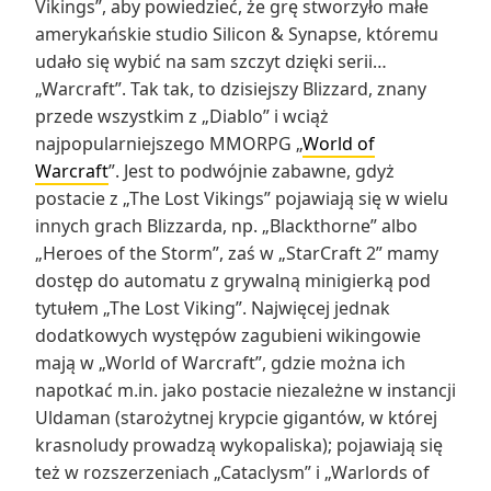
Vikings”, aby powiedzieć, że grę stworzyło małe
amerykańskie studio Silicon & Synapse, któremu
udało się wybić na sam szczyt dzięki serii…
„Warcraft”. Tak tak, to dzisiejszy Blizzard, znany
przede wszystkim z „Diablo” i wciąż
najpopularniejszego MMORPG „
World of
Warcraft
”. Jest to podwójnie zabawne, gdyż
postacie z „The Lost Vikings” pojawiają się w wielu
innych grach Blizzarda, np. „Blackthorne” albo
„Heroes of the Storm”, zaś w „StarCraft 2” mamy
dostęp do automatu z grywalną minigierką pod
tytułem „The Lost Viking”. Najwięcej jednak
dodatkowych występów zagubieni wikingowie
mają w „World of Warcraft”, gdzie można ich
napotkać m.in. jako postacie niezależne w instancji
Uldaman (starożytnej krypcie gigantów, w której
krasnoludy prowadzą wykopaliska); pojawiają się
też w rozszerzeniach „Cataclysm” i „Warlords of