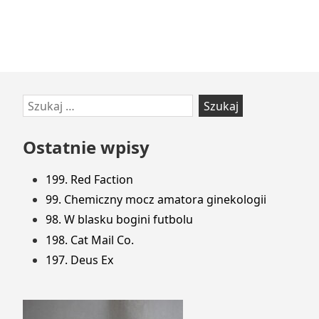
Przejdź
Szukaj:
do
stopki
Ostatnie wpisy
199. Red Faction
99. Chemiczny mocz amatora ginekologii
98. W blasku bogini futbolu
198. Cat Mail Co.
197. Deus Ex