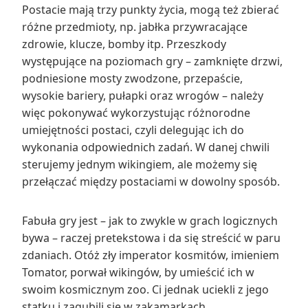
Postacie mają trzy punkty życia, mogą też zbierać
różne przedmioty, np. jabłka przywracające
zdrowie, klucze, bomby itp. Przeszkody
występujące na poziomach gry – zamknięte drzwi,
podniesione mosty zwodzone, przepaście,
wysokie bariery, pułapki oraz wrogów – należy
więc pokonywać wykorzystując różnorodne
umiejętności postaci, czyli delegując ich do
wykonania odpowiednich zadań. W danej chwili
sterujemy jednym wikingiem, ale możemy się
przełączać między postaciami w dowolny sposób.
Fabuła gry jest – jak to zwykle w grach logicznych
bywa – raczej pretekstowa i da się streścić w paru
zdaniach. Otóż zły imperator kosmitów, imieniem
Tomator, porwał wikingów, by umieścić ich w
swoim kosmicznym zoo. Ci jednak uciekli z jego
statku i zagubili się w zakamarkach