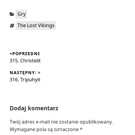
Kategorie:
Gry
Tagi:
The Lost Vikings
Nawigacja
<POPRZEDNI
wpisu
Poprzedni
315. Christelit
wpis:
NASTĘPNY: >
Następny
316. Tripuhyit
wpis:
Dodaj komentarz
Twój adres e-mail nie zostanie opublikowany.
Wymagane pola są oznaczone
*