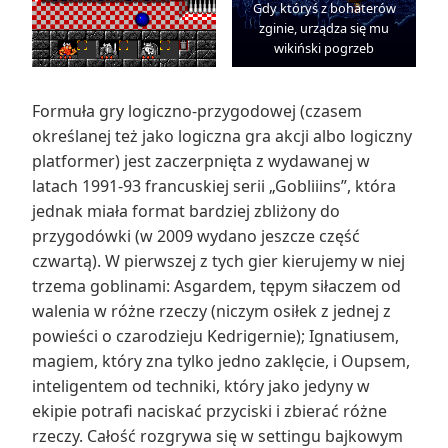
Gdy któryś z bohaterów
zginie, urządza się mu
wikiński pogrzeb
Formuła gry logiczno-przygodowej (czasem
określanej też jako logiczna gra akcji albo logiczny
platformer) jest zaczerpnięta z wydawanej w
latach 1991-93 francuskiej serii „Gobliiins”, która
jednak miała format bardziej zbliżony do
przygodówki (w 2009 wydano jeszcze część
czwartą). W pierwszej z tych gier kierujemy w niej
trzema goblinami: Asgardem, tępym siłaczem od
walenia w różne rzeczy (niczym osiłek z jednej z
powieści o czarodzieju Kedrigernie); Ignatiusem,
magiem, który zna tylko jedno zaklęcie, i Oupsem,
inteligentem od techniki, który jako jedyny w
ekipie potrafi naciskać przyciski i zbierać różne
rzeczy. Całość rozgrywa się w settingu bajkowym