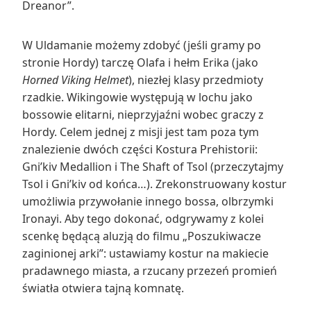
Dreanor”.
W Uldamanie możemy zdobyć (jeśli gramy po
stronie Hordy) tarczę Olafa i hełm Erika (jako
Horned Viking Helmet
), niezłej klasy przedmioty
rzadkie. Wikingowie występują w lochu jako
bossowie elitarni, nieprzyjaźni wobec graczy z
Hordy. Celem jednej z misji jest tam poza tym
znalezienie dwóch części Kostura Prehistorii:
Gni’kiv Medallion i The Shaft of Tsol (przeczytajmy
Tsol i Gni’kiv od końca…). Zrekonstruowany kostur
umożliwia przywołanie innego bossa, olbrzymki
Ironayi. Aby tego dokonać, odgrywamy z kolei
scenkę będącą aluzją do filmu „Poszukiwacze
zaginionej arki”: ustawiamy kostur na makiecie
pradawnego miasta, a rzucany przezeń promień
światła otwiera tajną komnatę.