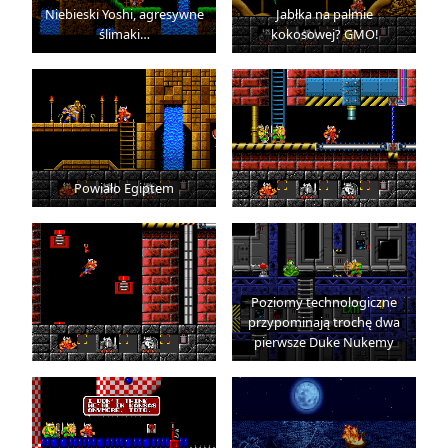
Niebieski Yoshi, agresywne
Jabłka na palmie
ślimaki…
kokosowej? GMO!
Powiało Egiptem
Poziomy technologiczne
przypominają trochę dwa
pierwsze Duke Nukemy