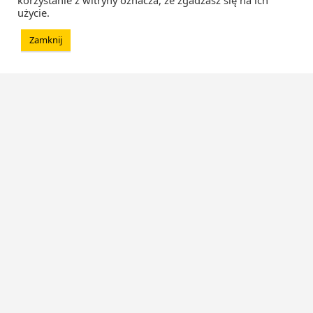
korzystanie z witryny oznacza, że zgadzasz się na ich
użycie.
Zamknij