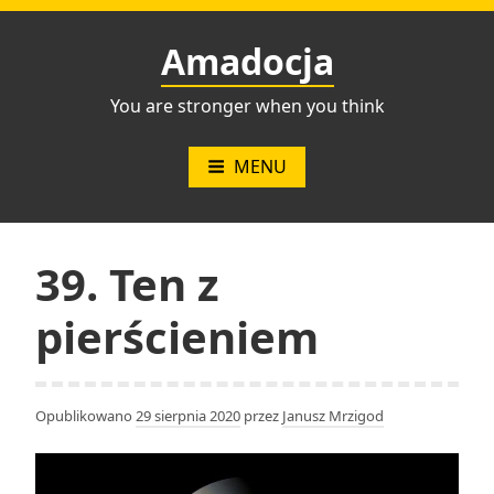
Przejdź
do
Amadocja
treści
You are stronger when you think
MENU
39. Ten z
pierścieniem
Opublikowano
29 sierpnia 2020
przez
Janusz Mrzigod