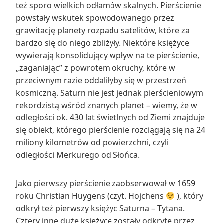
też sporo wielkich odłamów skalnych. Pierścienie
powstały wskutek spowodowanego przez
grawitację planety rozpadu satelitów, które za
bardzo się do niego zbliżyły. Niektóre księżyce
wywierają konsolidujący wpływ na te pierścienie,
„zaganiając” z powrotem okruchy, które w
przeciwnym razie oddaliłyby się w przestrzeń
kosmiczną. Saturn nie jest jednak pierścieniowym
rekordzistą wśród znanych planet – wiemy, że w
odległości ok. 430 lat świetlnych od Ziemi znajduje
się obiekt, którego pierścienie rozciągają się na 24
miliony kilometrów od powierzchni, czyli
odległości Merkurego od Słońca.
Jako pierwszy pierścienie zaobserwował w 1659
roku Christian Huygens (czyt. Hojchens
), który
odkrył też pierwszy księżyc Saturna – Tytana.
Cztery inne duże księżyce zostały odkryte przez