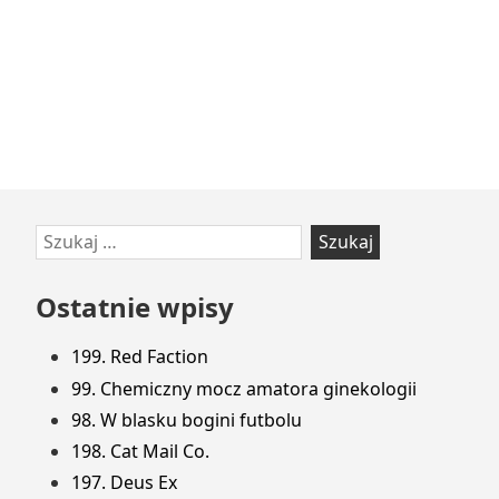
Przejdź
Szukaj:
do
stopki
Ostatnie wpisy
199. Red Faction
99. Chemiczny mocz amatora ginekologii
98. W blasku bogini futbolu
198. Cat Mail Co.
197. Deus Ex