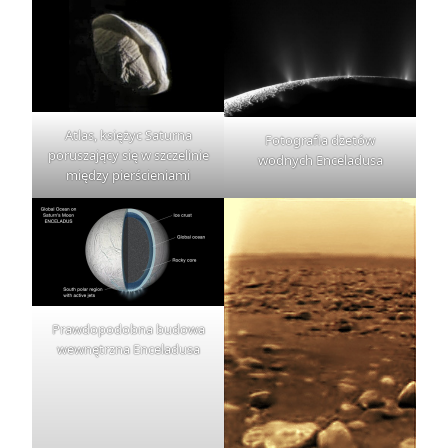
Atlas, księżyc Saturna
Fotografia dżetów
poruszający się w szczelinie
wodnych Enceladusa
między pierścieniami
Prawdopodobna budowa
wewnętrzna Enceladusa