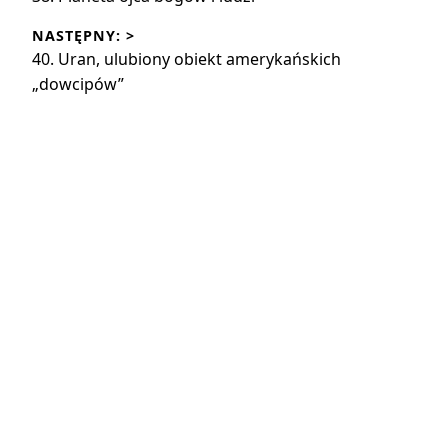
wpis:
NASTĘPNY: >
Następny
40. Uran, ulubiony obiekt amerykańskich
wpis:
„dowcipów”