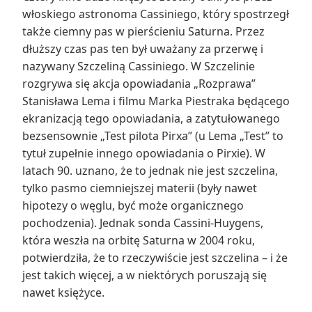
włoskiego astronoma Cassiniego, który spostrzegł
także ciemny pas w pierścieniu Saturna. Przez
dłuższy czas pas ten był uważany za przerwę i
nazywany Szczeliną Cassiniego. W Szczelinie
rozgrywa się akcja opowiadania „Rozprawa”
Stanisława Lema i filmu Marka Piestraka będącego
ekranizacją tego opowiadania, a zatytułowanego
bezsensownie „Test pilota Pirxa” (u Lema „Test” to
tytuł zupełnie innego opowiadania o Pirxie). W
latach 90. uznano, że to jednak nie jest szczelina,
tylko pasmo ciemniejszej materii (były nawet
hipotezy o węglu, być może organicznego
pochodzenia). Jednak sonda Cassini-Huygens,
która weszła na orbitę Saturna w 2004 roku,
potwierdziła, że to rzeczywiście jest szczelina – i że
jest takich więcej, a w niektórych poruszają się
nawet księżyce.