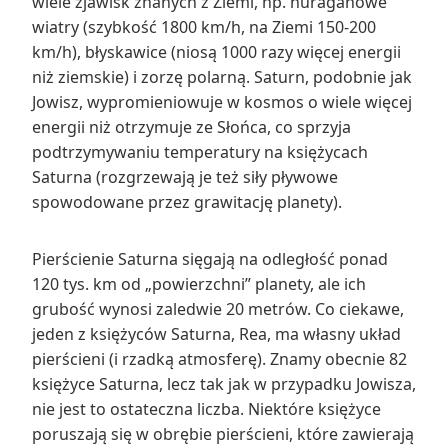
wiele zjawisk znanych z Ziemi, np. huraganowe
wiatry (szybkość 1800 km/h, na Ziemi 150-200
km/h), błyskawice (niosą 1000 razy więcej energii
niż ziemskie) i zorzę polarną. Saturn, podobnie jak
Jowisz, wypromieniowuje w kosmos o wiele więcej
energii niż otrzymuje ze Słońca, co sprzyja
podtrzymywaniu temperatury na księżycach
Saturna (rozgrzewają je też siły pływowe
spowodowane przez grawitację planety).
Pierścienie Saturna sięgają na odległość ponad
120 tys. km od „powierzchni” planety, ale ich
grubość wynosi zaledwie 20 metrów. Co ciekawe,
jeden z księżyców Saturna, Rea, ma własny układ
pierścieni (i rzadką atmosferę). Znamy obecnie 82
księżyce Saturna, lecz tak jak w przypadku Jowisza,
nie jest to ostateczna liczba. Niektóre księżyce
poruszają się w obrębie pierścieni, które zawierają