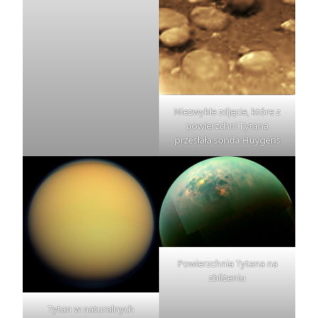
Niezwykłe zdjęcie, które z
powierzchni Tytana
przesłała sonda Huygens
Powierzchnia Tytana na
zbliżeniu
Tytan w naturalnych